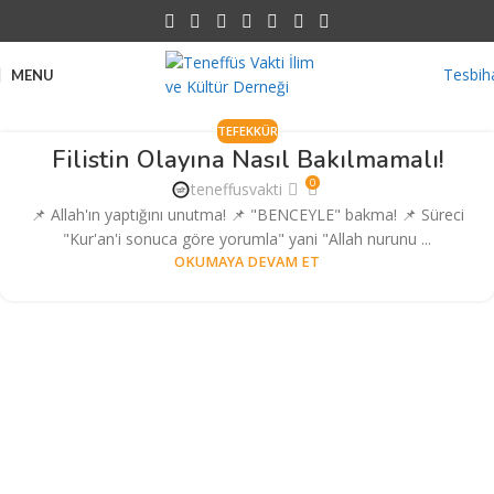
Tesbih
MENU
TEFEKKÜR
Filistin Olayına Nasıl Bakılmamalı!
0
teneffusvakti
📌 Allah'ın yaptığını unutma! 📌 "BENCEYLE" bakma! 📌 Süreci
"Kur'an'i sonuca göre yorumla" yani "Allah nurunu ...
OKUMAYA DEVAM ET