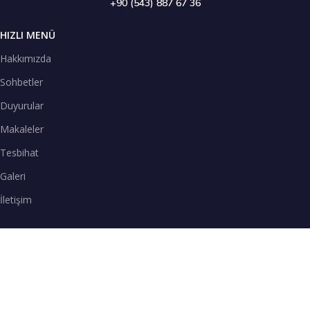
+90 (543) 887 67 36
HIZLI MENÜ
Hakkımızda
Sohbetler
Duyurular
Makaleler
Tesbihat
Galeri
İletişim
TENEFFÜS VAKTİ
SPOTİFY
Teneffüs Vakti sohbetlerimizi Spotify uygulamasından dinleyebilirsiniz.