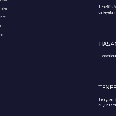
Teneffüs V
leler
dinleyebilir
ihat
i
şim
HASAN
Sohbetleri
TENEF
Telegram k
duyurulard