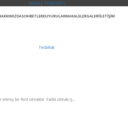
NAMAZ TESBİHATI
HAKKIMIZDA
SOHBETLER
DUYURULAR
MAKALELER
GALERİ
İLETİŞİM
Tesbihat
rimiş bir ferd olmaktır. Farklı olmak iç...