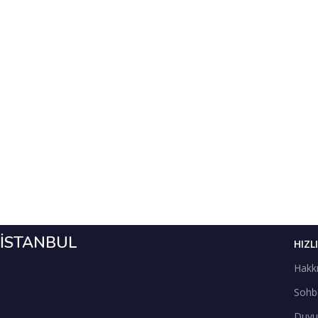
İSTANBUL
HIZL
Hakk
Sohb
Duyu