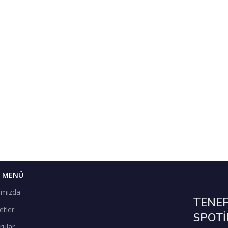
I MENÜ
ımızda
TENEF
etler
SPOTİ
rular