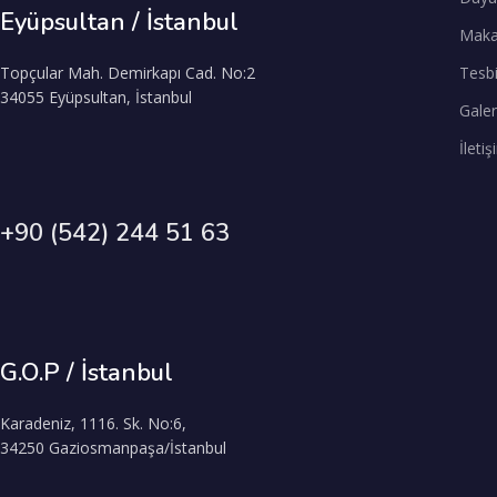
Eyüpsultan / İstanbul
Maka
Topçular Mah. Demirkapı Cad. No:2
Tesb
34055 Eyüpsultan, İstanbul
Galer
İleti
+90 (542) 244 51 63
G.O.P / İstanbul
Karadeniz, 1116. Sk. No:6,
34250 Gaziosmanpaşa/İstanbul