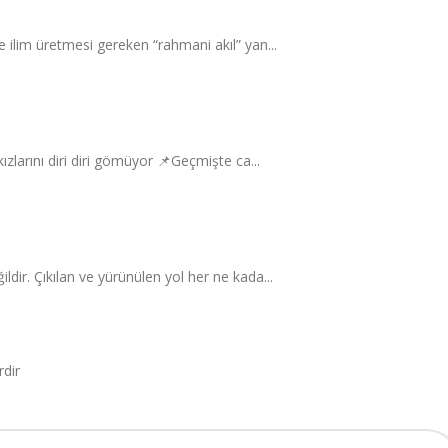
ilim üretmesi gereken “rahmani akıl” yan...
zlarını diri diri gömüyor 📌Geçmişte ca...
dir. Çıkılan ve yürünülen yol her ne kada...
rdir