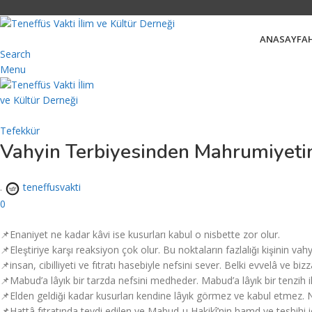
ANASAYFA
Search
Menu
Tefekkür
Vahyin Terbiyesinden Mahrumiyeti
.
teneffusvakti
0
📌Enaniyet ne kadar kâvi ise kusurları kabul o nisbette zor olur.
📌Eleştiriye karşı reaksiyon çok olur. Bu noktaların fazlalığı kişinin v
📌insan, cibilliyeti ve fıtratı hasebiyle nefsini sever. Belki evvelâ ve bizz
📌Mabud’a lâyık bir tarzda nefsini medheder. Mabud’a lâyık bir tenzih 
📌Elden geldiği kadar kusurları kendine lâyık görmez ve kabul etmez. 
📌Hattâ fıtratında tevdi edilen ve Mabud-u Hakikî’nin hamd ve tesbihi i