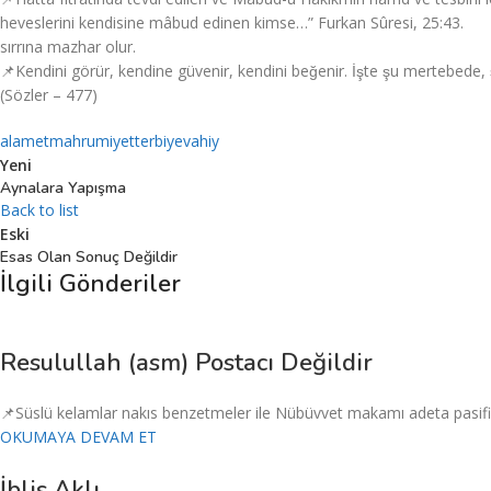
heveslerini kendisine mâbud edinen kimse…” Furkan Sûresi, 25:43.
sırrına mazhar olur.
📌Kendini görür, kendine güvenir, kendini beğenir. İşte şu mertebe
(Sözler – 477)
alamet
mahrumiyet
terbiye
vahiy
Yeni
Aynalara Yapışma
Back to list
Eski
Esas Olan Sonuç Değildir
İlgili Gönderiler
Resulullah (asm) Postacı Değildir
📌Süslü kelamlar nakıs benzetmeler ile Nübüvvet makamı adeta pasifize
OKUMAYA DEVAM ET
İblis Aklı