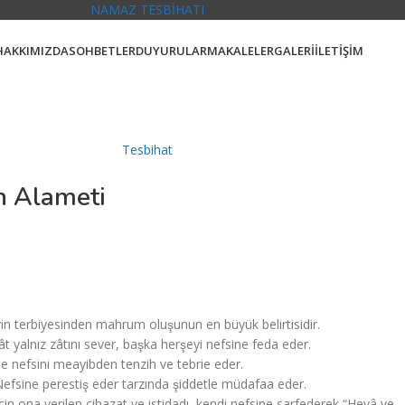
NAMAZ TESBİHATI
HAKKIMIZDA
SOHBETLER
DUYURULAR
MAKALELER
GALERİ
İLETİŞİM
Tesbihat
n Alameti
ahyin terbiyesinden mahrum oluşunun en büyük belirtisidir.
ât yalnız zâtını sever, başka herşeyi nefsine feda eder.
ile nefsini meayibden tenzih ve tebrie eder.
Nefsine perestiş eder tarzında şiddetle müdafaa eder.
çin ona verilen cihazat ve istidadı, kendi nefsine sarfederek “Hevâ ve