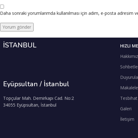
Daha sonraki yorumlarımda kullanılması için adım, e-posta adresim ve 
İSTANBUL
HIZLI M
Hakkımı
Sohbetle
Duyurula
Eyüpsultan / İstanbul
Makalele
Topçular Mah. Demirkapı Cad. No:2
Tesbihat
34055 Eyüpsultan, İstanbul
Galeri
İletişim