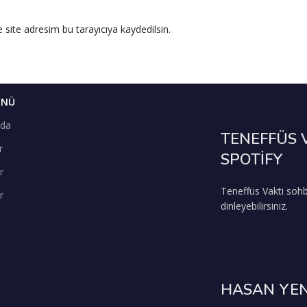
site adresim bu tarayıcıya kaydedilsin.
ENÜ
zda
TENEFFÜS 
r
SPOTİFY
r
Teneffüs Vakti sohb
r
dinleyebilirsiniz.
HASAN YEN