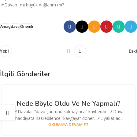
📌Davam mı büyük dağlarım mı?
Amaç
dava
Önemli
Yeni
Eski
İlgili Gönderiler
Nede Böyle Oldu Ve Ne Yapmalı?
📌Davalar “dava şuurunu kalmayınca” kaybedilir. 📌Dava
maddiyata hasredilence “kavgaya” döner. 📌Liyakat,ad...
OKUMAYA DEVAM ET