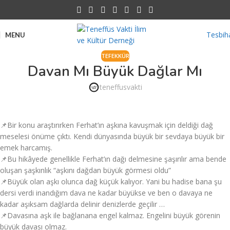
Tesbih
MENU
TEFEKKÜR
Davan Mı Büyük Dağlar Mı
teneffusvakti
📌Bir konu araştırırken Ferhat’ın aşkına kavuşmak için deldiği dağ
meselesi önüme çıktı. Kendi dünyasında büyük bir sevdaya büyük bir
emek harcamış.
📌Bu hikâyede genellikle Ferhat’ın dağı delmesine şaşırılır ama bende
oluşan şaşkınlık “aşkını dağdan büyük görmesi oldu”
📌Büyük olan aşkı olunca dağ küçük kalıyor. Yani bu hadise bana şu
dersi verdi inandığım dava ne kadar büyükse ve ben o davaya ne
kadar aşıksam dağlarda delinir denizlerde geçilir …
📌Davasına aşk ile bağlanana engel kalmaz. Engelini büyük görenin
büyük davası olmaz.