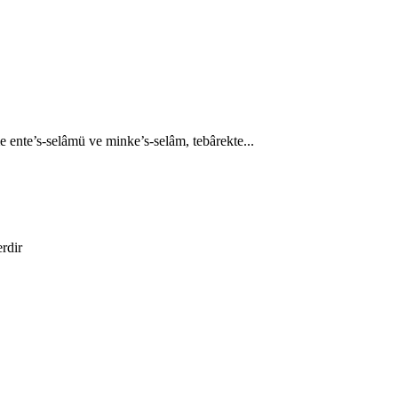
 ente’s-selâmü ve minke’s-selâm, tebârekte...
erdir