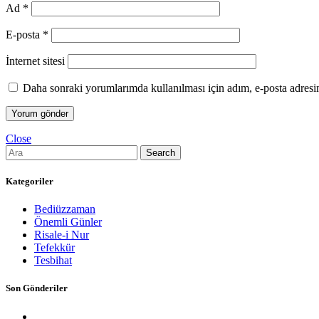
Ad
*
E-posta
*
İnternet sitesi
Daha sonraki yorumlarımda kullanılması için adım, e-posta adresim
Close
Search
Kategoriler
Bediüzzaman
Önemli Günler
Risale-i Nur
Tefekkür
Tesbihat
Son Gönderiler