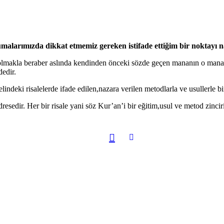
okumalarımızda dikkat etmemiz gereken istifade ettiğim bir noktayı
eser olmakla beraber aslında kendinden önceki sözde geçen mananın o man
edir.
ki risalelerde ifade edilen,nazara verilen metodlarla ve usullerle birl
dresedir. Her bir risale yani söz Kur’an’i bir eğitim,usul ve metod zincir