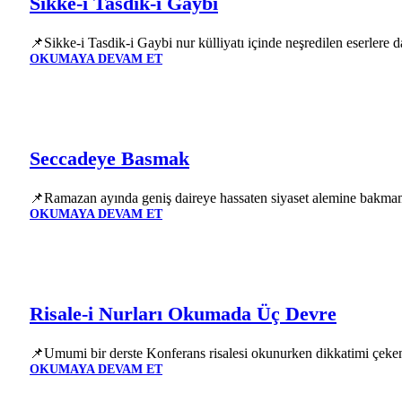
Sikke-i Tasdik-i Gaybi
📌Sikke-i Tasdik-i Gaybi nur külliyatı içinde neşredilen eserlere d
OKUMAYA DEVAM ET
Seccadeye Basmak
📌Ramazan ayında geniş daireye hassaten siyaset alemine bakmam
OKUMAYA DEVAM ET
Risale-i Nurları Okumada Üç Devre
📌Umumi bir derste Konferans risalesi okunurken dikkatimi çeken
OKUMAYA DEVAM ET