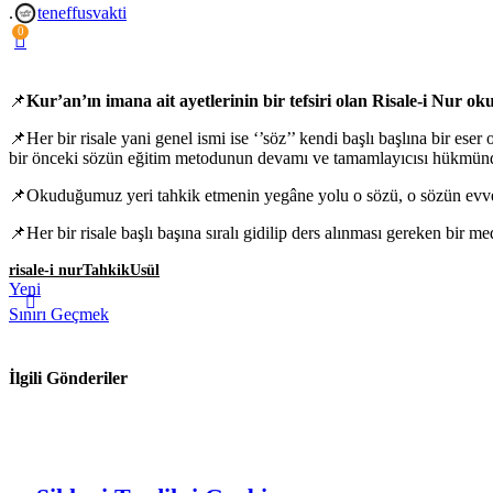
.
teneffusvakti
0
📌
Kur’an’ın imana ait ayetlerinin bir tefsiri olan Risale-i Nur 
📌Her bir risale yani genel ismi ise ‘’söz’’ kendi başlı başlına bir 
bir önceki sözün eğitim metodunun devamı ve tamamlayıcısı hükmünd
📌Okuduğumuz yeri tahkik etmenin yegâne yolu o sözü, o sözün evvelinde
📌Her bir risale başlı başına sıralı gidilip ders alınması gereken bir me
risale-i nur
Tahkik
Usül
Yeni
Sınırı Geçmek
İlgili Gönderiler