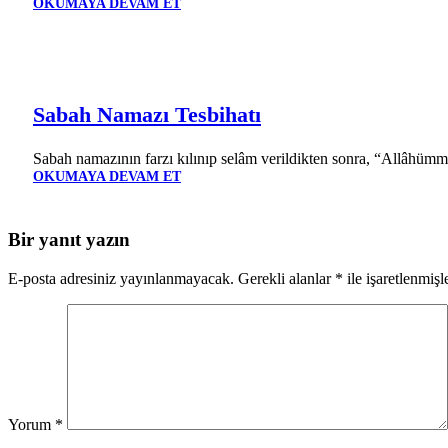
OKUMAYA DEVAM ET
Sabah Namazı Tesbihatı
Sabah namazının farzı kılınıp selâm verildikten sonra, “Allâhümme
OKUMAYA DEVAM ET
Bir yanıt yazın
E-posta adresiniz yayınlanmayacak.
Gerekli alanlar
*
ile işaretlenmişl
Yorum
*