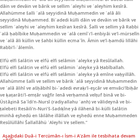
dâin ve devâin ve bârik ve sellim ʿaleyhi ve ʿaleyhim kesîrâ.
Allahümme šalli ʿalâ seyyidinâ Muḥammedin ve ʿalâ âli
seyyidinâ Muḥammed. Biʿadedi külli dâin ve devâin ve bârik ve
sellim ʿaleyhi ve ʿaleyhim kesîran kesîrâ. Šalli ve sellim yâ Rabbi
ʿalâ ḥabîbike Muḥammedin ve ʿalâ cemîʿı’l-enbiyâi ve’l-mürselîn
ve ʿalâ âli küllin ve šahbi küllin ecmaʿîn. Âmin ve’l-ḥamdü lillâhi
Rabbi’l-ʿâlemîn.
Elfü elfi šalâtin ve elfü elfi selâmin ʿaleyke yâ Resûlallah.
Elfü elfi šalâtin ve elfü elfi selâmin ʿaleyke yâ Ḥabîballah.
Elfü elfi šalâtin ve elfü elfi selâmin ʿaleyke yâ emîne vaḥyillâh.
Allahümme šalli ve sellim ve bârik ʿalâ seyyidinâ Muḥammedin
ve ʿalâ âlihî ve ašḥâbihî bi-ʿadedi evraḳı’l-eşcâr ve emvâci’lbiḥâr
ve ḳaṭarâti’l-emṭâr vağfir lenâ verḥamnâ velṭuf binâ ve bi-
Üstâẕinâ Saʿîdi’n-Nursî (radiyallahu ʿanh) ve vâlideynâ ve bi-
ṭalebeti Resâili’n-Nuri’š-šadıḳîne yâ ilâhenâ bi-külli šalâtin
minhâ eşhedü en lâilâhe illâllah ve eşhedü enne Muḥammeden
Resûlüllâhi Šallallâhü ʿAleyhi Ve sellem.”
Aşağıdaki Duâ-i Tercümân-ı İsm-i A’zâm ile tes­bi­hata devam