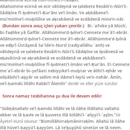
Allahümme ecirnâ ve ecir vâlideynâ ve ṭalebete Resâili’n-Nûri’š-
šâdiḳîne fî-ḫıdmeti’l-Ḳur’âni ve’l-îmân. Ve aḥbâbene’l-
mü’minîne’l-muḫlišîne ve aḳrabâenâ ve ecdâdenâ mine’n-nâr.
(Bundan son­ra avuç içleri yukarı çevrilir.)
Bi-ʿafvike yâ Mücîr,
bi-faḍlike yâ Ğaffâr. Allâhümme’d-ḫılne’l-Cennete meʿâ’l-ebrâr.
Allâhümme’d-ḫılne’l-Cennete meʿâ’l-ebrâr. Allâhümme’d-ḫılnâ
ve edḫı’l-Üstâẕenâ Saʿîde’n-Nursî (radiyallâhu ʿanh) ve
vâlideynâ ve ṭalebete Resâili’n-Nûri’š-šâdıḳîne ve iḫvânenâ ve
eḫavâtinâ ve aḳrabâenâ ve ecdâdenâ ve aḥbâbene’l-
mü’minîne’l-muḫlišîne fî-ḫıdmeti’l-îmâni ve’l-Ḳur’ân. El-Cennete
meʿa’l-ebrâr bi-şefâati nebiyyike’l-muḫtar ve âlihi’l-eṭhâr ve
ešḥâbihi’l-aḫyâr ve sellim mâ dâme’l-leylü ve’n-nehâr. Âmîn,
ve’l-ḥamdü lillâhi Rabbi’lʿÂlemîn”
denilir ve eller yüze sü­rülür.
Sonra namaz tesbihatına şu dua ile devam edi­lir:
“Sübḥânallahi ve’l-ḥamdü lillâhi ve lâ ilâhe illâllahü vallahü
ekber ve lâ ḥavle ve lâ ḳuvvete illâ billâhi’l-ʿaliyyi’l-ʿaẓîm.”
Ve
Âyete’l-Kürsî okunur:
“Bismillâhirraḥmânirraḥîm. Allahü lâ ilâhe
illâ hüve’l-ḥayyü’l-ḳayyûm. Lâ te’ḫuẕühû sinetün ve lâ nevm.