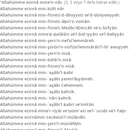
“Allahümme ecirnâ mine’n-nâr
. (3, 5 veya 7 de­fa tekrar edilir.)
Allahümme ecirnâ min-külli nâr.
Allahümme ecirnâ min-fitneti’d-dîniyyeti
ve’d-dünyeviyyeh.
Allahümme ecirnâ min-fitneti âḫiri’z-zemân.
Allahümme ecirnâ min-fitneti Mesîḥı’dDeccâli ve’s-Süfyân.
Allahümme ecirnâ mine’ḍ-ḍalâlâti ve’l-bidʿıyyâti ve’l-beliyyât.
Allahümme ecirnâ min-şerri’n-nefsi’lemmâreh.
Allahümme ecirnâ min-şürûri’n-nüfûsi’lemmârâti’l-firʿavniyyeh.
Allahümme ecirnâ min-şerri’n-nisâ.
Allahümme ecirnâ min-belâi’n-nisâ.
Allahümme ecirnâ min-fitneti’n-nisâ.
Allahümme ecirnâ min-ʿaẕâbi’l-ḳabr.
Allahümme ecirnâ min-ʿaẕâbi yevmi’lḳıyâmeh.
Allahümme ecirnâ min-ʿaẕâbi Cehennem.
Allahümme ecirnâ min-ʿaẕâbi ḳahrik.
Allahümme ecirnâ min-ʿnâri ḳahrik.
Allahümme ecirnâ min-ʿaẕâbi’l-ḳabri ve’nnîrân.
Allahümme ecirnâ mine’r-riyâi ve’ssümʿati ve’l-ʿucubi ve’l-faḫr.
Allahümme ecirnâmin-tecâvüzi’l-mülḥıdîn.
Allahümme ecirnâ min-şerri’l-münâfiḳîn.
Allahümme ecirnâ min-fitneti’l-fâsıḳîn.