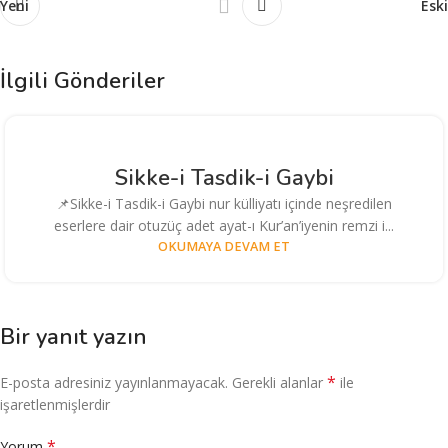
Yeni
Eski
İlgili Gönderiler
Sikke-i Tasdik-i Gaybi
📌Sikke-i Tasdik-i Gaybi nur külliyatı içinde neşredilen
eserlere dair otuzüç adet ayat-ı Kur’an’iyenin remzi i...
OKUMAYA DEVAM ET
Bir yanıt yazın
*
E-posta adresiniz yayınlanmayacak.
Gerekli alanlar
ile
işaretlenmişlerdir
*
Yorum