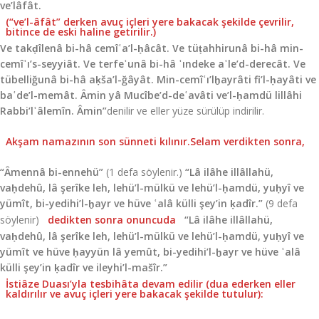
ve’lâfât.
(“ve’l-âfât” derken avuç içleri yere bakacak şekilde çevrilir,
bitince de eski haline getirilir.)
Ve takḍîlenâ bi-hâ cemîʿa’l-ḥâcât. Ve tüṭahhirunâ bi-hâ min-
cemîʿı’s-seyyiât. Ve terfeʿunâ bi-hâ ʿındeke aʿle’d-derecât. Ve
tübelliğunâ bi-hâ aḳša’l-ğâyât. Min-cemîʿı’lḫayrâti fi’l-ḥayâti ve
baʿde’l-memât. Âmin yâ Mucîbe’d-deʿavâti ve’l-ḥamdü lillâhi
Rabbi’lʿâlemîn. Âmin”
denilir ve eller yüze sürülüp indirilir.
Akşam namazının son sünneti kılınır.Selam verdikten sonra,
“Âmennâ bi-ennehü”
(1 defa söylenir.)
“Lâ ilâhe illâllahü,
vaḥdehû, lâ şerîke leh, lehü’l-mülkü ve lehü’l-ḥamdü, yuḥyî ve
yümît, bi-yedihi’l-ḫayr ve hüve ʿalâ külli şey’in ḳadîr.”
(9 defa
söy­lenir)
dedikten sonra onuncuda
“Lâ ilâhe illâllahü,
vaḥdehû, lâ şerîke leh, lehü’l-mülkü ve lehü’l-ḥamdü, yuḥyî ve
yümît ve hüve ḥayyün lâ yemût, bi-yedihi’l-ḫayr ve hüve ʿalâ
külli şey’in ḳadîr ve ileyhi’l-mašîr.”
İstiâze Duası’yla tesbihâta devam edilir (dua eder­ken eller
kaldırılır ve avuç içleri yere bakacak şekilde tutulur):