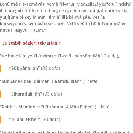
Lehû mâ fi’s-semâvâti vemâ fi’l-arḍı. Menẕelleẕî yeşfeʿu ʿındehû
illâ bi-iẕnih. Yâʿlemü mâ beyne eydîhim ve mâ ḫalfehüm ve lâ
yuḥîṭûne bi-şey’in min-ʿılmihî illâ bi-mâ şâe. Vesiʿa
kürsiyyühü’s-semâvâti ve’l-arḍi. Velâ yeûdü­ hû ḥıfẓuhümâ ve
hüve’l-ʿaliyyü’l-ʿaẓîm.”
Şu tesbih sözleri tekrarlanır:
“Ve hüve’l-‘aliyyü’l-‘azîmu zü’l-celâli sübḥâ­nellâh”
(1 defa),
“Sübḥânallâh”
(33 defa)
“Sübḥâne’l-bâḳî dâimeni’l-ḥamdülillâh”
(1 defa),
“Elḥamdülillâh”
(33 defa)
“Rabbi’l-‘âlemîne te‘âlâ şânühü Allâhü Ekber”
(1 defa),
“Allâhü Ekber”
(33 defa)
“Lâ ilâhe illallâhü, vaḥdehû, lâ şerîke leh, lehü’l-mülkü ve lehü’l-