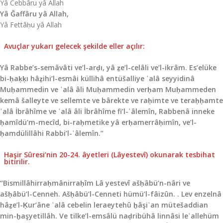
Yâ Cebbâru yâ Allah
Yâ Ğaffâru yâ Allah,
Yâ Fettâḥu yâ Allah
Avuçlar yukarı gelecek şekilde eller açılır:
Yâ Rabbe’s-semâvâti ve’l-arḍı, yâ ẕe’l-celâli ve’l-ikrâm. Es’elüke
bi-ḥaḳḳı hâẕihi’l-esmâi küllihâ entüšalliye ʿalâ seyyidinâ
Muḥammedin ve ʿalâ âli Muḥammedin verḥam Muḥammeden
kemâ šalleyte ve sellemte ve bârekte ve raḥimte ve teraḥḥamte
ʿalâ İbrâhîme ve ʿalâ âli İbrâhîme fi’l-ʿâlemîn, Rabbenâ inneke
ḥamîdü’m-mecîd, bi-raḥmetike yâ erḥamerrâḥimîn, ve’l-
ḥamdülillâhi Rabbi’l-ʿâlemîn.”
Haşir Sûresi’nin 20-24. âyetleri (Lâyestevî) o­ku­na­rak tesbihat
bitirilir.
“Bismillâhirraḥmânirraḥîm Lâ yestevî ašḥâbü’n-nâri ve
ašḥâbü’l-Cenneh. Ašḥâbü’l-Cenneti hümü’l-fâizûn. . Lev enzelnâ
hâẕe’l-Ḳur’âne ʿalâ cebelin leraeytehû ḫâşiʿan mütešaddian
min-ḫaşyetillâh. Ve tilke’l-emsâlü naḍribühâ linnâsi leʿallehüm