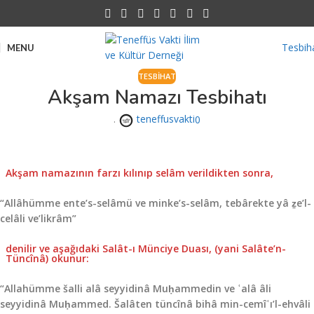
Tesbih
MENU
TESBIHAT
Akşam Namazı Tesbihatı
.
teneffusvakti
0
Akşam namazının farzı kılınıp selâm verildikten sonra,
“Allâhümme ente’s-selâmü ve minke’s-selâm, tebârekte yâ ẕe’l-
celâli ve’likrâm”
denilir ve aşağıdaki Salât-ı Münciye Duası, (yani Salâte’n-
Tüncînâ) oku­nur:
“Allahümme šalli alâ seyyidinâ Muḥammedin ve ʿalâ âli
seyyidinâ Muḥammed. Šalâten tüncînâ bihâ min-cemîʿı’l-ehvâli