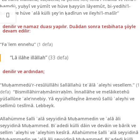
ḥamdü, yuḥyî ve yümît ve hüve ḥayyün lâyemût, bi-yedihi’l-
ḫayru ve hüve ʿalâ külli şey’in ḳadîrun ve ileyhi’l-mašîr”
denilir ve na­maz duası yapılır. Duâdan sonra tesbihata şöyle
devam edilir:
“Faʿlem ennehu”
(1 defa)
“Lâ ilâhe illâllah”
(33 defa)
denilir ve ardından;
“Muḥammedü’r-resûlüllâhi šallâllahü teʿâlâ ʿaleyhi vesellem.”
(1
defa)
“Bismillâhirraḥmânirraḥîm. İnnallâhe ve melâiketehû
yüšallûne ʿale’nnebiy. Yâ eyyühelleẕîne âmenû šallû ʿaleyhi ve
sellimû teslîmâ. Lebbeyk.
Allahümme šalli ʿalâ seyyidinâ Muḥammedin ve ʿalâ âli
seyyidinâ Muḥammed. Biʿadedi külli dâin ve devâin ve bârik ve
sellim ʿaleyhi ve ʿaleyhim kesîrâ. Allahümme šalli ʿalâ seyyidinâ
Muḥammedin ve ʿalâ âli seyyidinâ Muḥammed. Biʿadedi külli