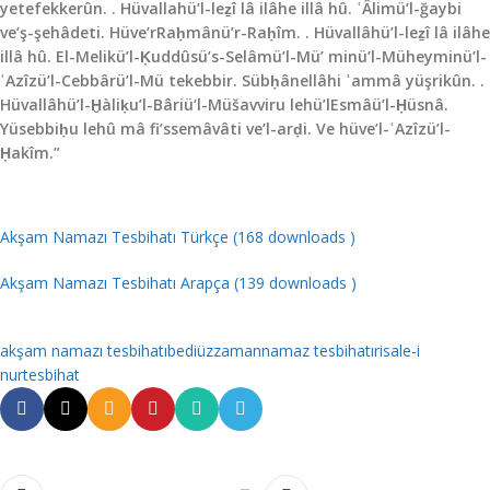
yetefekkerûn. . Hüvallahü’l-leẕî lâ ilâhe illâ hû. ʿÂlimü’l-ğaybi
ve’ş-şehâdeti. Hüve’rRaḥmânü’r-Raḥîm. . Hüvallâhü’l-leẕî lâ ilâhe
illâ hû. El-Melikü’l-Ḳuddûsü’s-Selâmü’l-Mü’­ minü’l-Müheyminü’l-
ʿAzîzü’l-Cebbârü’l-Mü­ tekebbir. Sübḥânellâhi ʿammâ yüşrikûn. .
Hüvallâhü’l-Ḫàliḳu’l-Bâriü’l-Müšavviru lehü’lEsmâü’l-­Ḥüsnâ.
Yüsebbiḥu lehû mâ fi’ssemâvâti ve’l-arḍi. Ve hüve’l-ʿAzîzü’l-
Ḥakîm.”
Akşam Namazı Tesbihatı Türkçe (168 downloads )
Akşam Namazı Tesbihatı Arapça (139 downloads )
akşam namazı tesbihatı
bediüzzaman
namaz tesbihatı
risale-i
nur
tesbihat