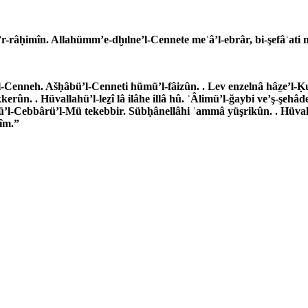
r-râḥimîn. Allahümm’e-dḫılne’l-Cennete meʿâ’l-ebrâr, bi­-şefâʿati
-Cenneh. Ašḥâbü’l-Cenneti hümü’l-fâizûn. . Lev enzelnâ hâẕe’l-Ḳu
kerûn. . Hüvallahü’l-leẕî lâ ilâhe illâ hû. ʿÂlimü’l-ğaybi ve’ş-şehâ
’l-Cebbârü’l-Mü­ tekebbir. Sübḥânellâhi ʿammâ yüşrikûn. . Hüvall
kîm.”