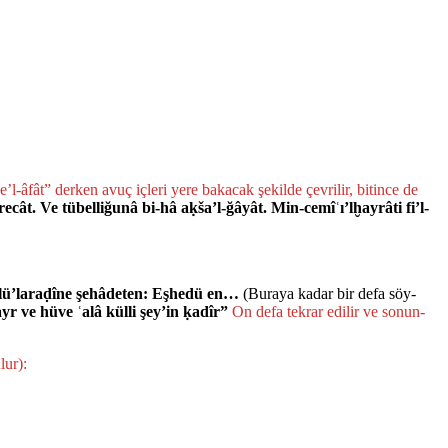
e’l-âfât” derken avuç içleri yere bakacak şekilde çevrilir, bitince de
ecât. Ve tübelliğunâ bi-hâ aḳša’l-ğâyât. Min-cemîʿı’lḫayrâti fi’l-
ehlü’laraḍîne şehâdeten: Eşhedü en…
(Buraya kadar bir defa söy­
r ve hüve ʿalâ külli şey’in ḳadîr”
On defa tekrar edilir ve sonun­
lur):