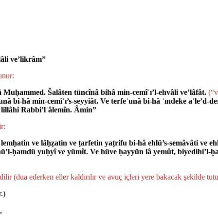
âli ve’likrâm”
­nur:
 Muḥammed. Šalâten tüncînâ bihâ min-cemîʿı’l-ehvâli ve’lâfât.
(“v
nâ bi-hâ min-cemîʿı’s-seyyiât. Ve terfeʿunâ bi-hâ ʿındeke aʿle’d-der
lillâhi Rabbi’lʿâlemîn. Âmin”
r:
emḥatin ve lâḥẓatin ve ṭarfetin yaṭrifu bi-hâ ehlü’s-semâvâti ve 
ehü’l-ḥamdü yuḥyî ve yümît. Ve hüve ḥayyün lâ yemût, biyedihi’l-ḫay
dilir (dua eder­ken eller kaldırılır ve avuç içleri yere bakacak şekilde tutu
.)
.