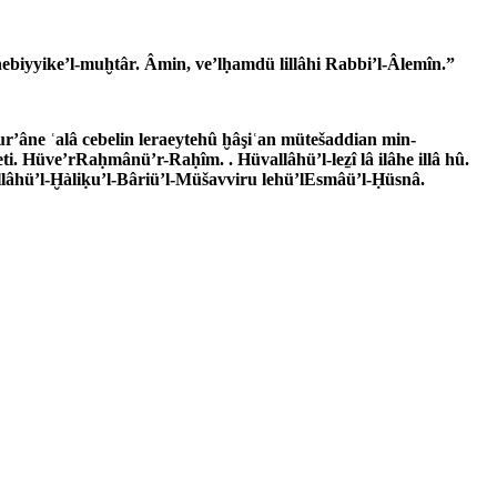
 nebiyyike’l-muḫtâr. Âmin, ve’lḥamdü lillâhi Rabbi’l-Âlemîn.”
r’âne ʿalâ cebelin leraeytehû ḫâşiʿan mütešaddian min-
deti. Hüve’rRaḥmânü’r-Raḥîm. . Hüvallâhü’l-leẕî lâ ilâhe illâ hû.
âhü’l-Ḫàliḳu’l-Bâriü’l-Müšavviru lehü’lEsmâü’l-­Ḥüsnâ.