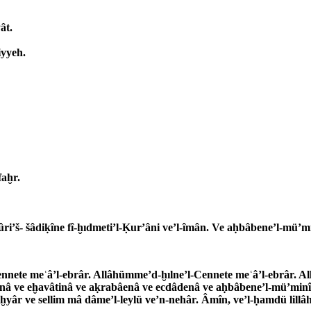
ât.
iyyeh.
faḫr.
ûri’š- šâdiḳîne fî-ḫıdmeti’l-Ḳur’âni ve’l-îmân. Ve aḥbâbene’l-mü’
Cennete meʿâ’l-ebrâr. Allâhümme’d-ḫılne’l-Cennete meʿâ’l-ebrâr. A
nenâ ve eḫavâtinâ ve aḳrabâenâ ve ecdâdenâ ve aḥbâbene’l-mü’minîn
l-aḫyâr ve sellim mâ dâme’l-leylü ve’n-nehâr. Âmîn, ve’l-ḥamdü lill