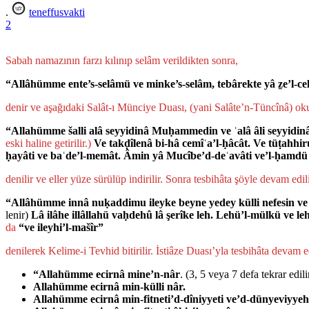
.
teneffusvakti
2
Sabah namazının farzı kılınıp selâm verildikten sonra,
“Allâhümme ente’s-selâmü ve minke’s-selâm, tebârekte yâ ẕe’l-cel
denir ve aşağıdaki Salât-ı Münciye Duası, (yani Salâte’n-Tüncînâ) oku
“Allahümme šalli alâ seyyidinâ Muḥammedin ve ʿalâ âli seyyidinâ
eski haline getirilir.)
Ve takḍîlenâ bi-hâ cemîʿa’l-ḥâcât. Ve tüṭahhiru
ḥayâti ve baʿde’l-memât. Âmin yâ Mucîbe’d-deʿavâti ve’l-ḥamdü 
denilir ve eller yüze sürülüp indirilir. Sonra tesbihâta şöyle devam edili
“Allâhümme innâ nuḳaddimu ileyke beyne yedey külli nefesin ve l
lenir)
Lâ ilâhe illâllahü vaḥdehû lâ şerîke leh. Lehü’l-mülkü ve l
da
“ve ileyhi’l-mašîr”
denilerek Kelime-i Tev­hid bi­ti­rilir. İstiâze Duası’yla tesbihâta devam e
“Allahümme ecirnâ mine’n-nâr
. (3, 5 veya 7 de­fa tekrar edilir
Allahümme ecirnâ min-külli nâr.
Allahümme ecirnâ min-fitneti’d-dîniyyeti
ve’d-dünyeviyyeh