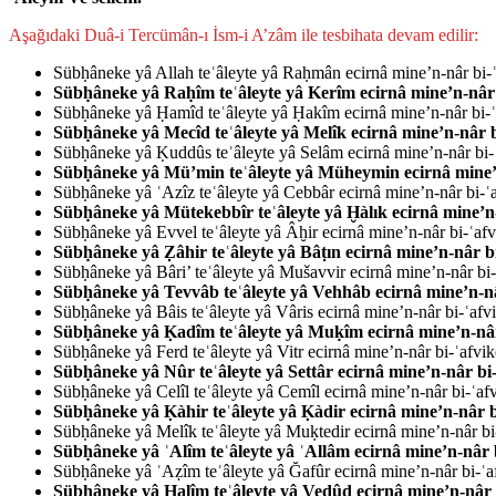
Aşağıdaki Duâ-i Tercümân-ı İsm-i A’zâm ile tes­bi­hata devam edilir:
Sübḥâneke yâ Allah teʿâleyte yâ Raḥmân ecirnâ mine’n-nâr bi-
Sübḥâneke yâ Raḥîm teʿâleyte yâ Kerîm ecirnâ mine’n-nâr
Sübḥâneke yâ Ḥamîd teʿâleyte yâ Ḥakîm ecirnâ mine’n-nâr bi-
Sübḥâneke yâ Mecîd teʿâleyte yâ Melîk ecirnâ mine’n-nâr 
Sübḥâneke yâ Ḳuddûs teʿâleyte yâ Selâm ecirnâ mine’n-nâr bi
Sübḥâneke yâ Mü’min teʿâleyte yâ Müheymin ecirnâ mine’
Sübḥâneke yâ ʿAzîz teʿâleyte yâ Cebbâr ecirnâ mine’n-nâr bi-
Sübḥâneke yâ Mütekebbîr teʿâleyte yâ Ḫàlık ecirnâ mine’n
Sübḥâneke yâ Evvel teʿâleyte yâ Âḫir ecirnâ mine’n-nâr bi-ʿa
Sübḥâneke yâ Ẓâhir teʿâleyte yâ Bâṭın ecirnâ mine’n-nâr 
Sübḥâneke yâ Bâri’ teʿâleyte yâ Mušavvir ecirnâ mine’n-nâr bi
Sübḥâneke yâ Tevvâb teʿâleyte yâ Vehhâb ecirnâ mine’n-n
Sübḥâneke yâ Bâis teʿâleyte yâ Vâris ecirnâ mine’n-nâr bi-ʿaf
Sübḥâneke yâ Ḳadîm teʿâleyte yâ Muḳîm ecirnâ mine’n-nâ
Sübḥâneke yâ Ferd teʿâleyte yâ Vitr ecirnâ mine’n-nâr bi-ʿafv
Sübḥâneke yâ Nûr teʿâleyte yâ Settâr ecirnâ mine’n-nâr b
Sübḥâneke yâ Celîl teʿâleyte yâ Cemîl ecirnâ mine’n-nâr bi-ʿa
Sübḥâneke yâ Ḳàhir teʿâleyte yâ Ḳàdir ecirnâ mine’n-nâr 
Sübḥâneke yâ Melîk teʿâleyte yâ Muḳtedir ecirnâ mine’n-nâr b
Sübḥâneke yâ ʿAlîm teʿâleyte yâ ʿAllâm ecirnâ mine’n-nâr
Sübḥâneke yâ ʿAẓîm teʿâleyte yâ Ğafûr ecirnâ mine’n-nâr bi-ʿ
Sübḥâneke yâ Ḥalîm teʿâleyte yâ Vedûd ecirnâ mine’n-nâr