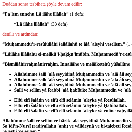
Duâdan sonra tesbihata şöyle devam edilir:
“Faʿlem ennehu Lâ ilâhe illâllah”
(1 defa)
“Lâ ilâhe illâllah”
(33 defa)
denilir ve ardından;
“Muḥammedü’r-resûlüllâhi šallâllahü teʿâlâ ʿaleyhi vesellem.”
(1 
“Lâilâhe illâllahü el-melikü’l-ḥaḳḳu’lmübîn, Muḥammedü’r-resûlul
“Bismillâhirraḥmânirraḥîm. İnnallâhe ve melâiketehû yüšallûne ʿa
Allahümme šalli ʿalâ seyyidinâ Muḥammedin ve ʿalâ âli seyy
Allahümme šalli ʿalâ seyyidinâ Muḥammedin ve ʿalâ âli seyy
Allahümme šalli ʿalâ seyyidinâ Muḥammedin ve ʿalâ âli seyy
Šalli ve sellim yâ Rabbi ʿalâ ḥabîbike Muḥammedin ve ʿalâ ce
Elfü elfi šalâtin ve elfü elfi selâmin ʿaleyke yâ Resûlallah.
Elfü elfi šalâtin ve elfü elfi selâmin ʿaleyke yâ Ḥabîballah.
Elfü elfi šalâtin ve elfü elfi selâmin ʿaleyke yâ emîne vaḥyill
Allahümme šalli ve sellim ve bârik ʿalâ seyyidinâ Muḥammedin ve ʿ
Saʿîdi’n-Nursî (radiyallahu ʿanh) ve vâlideynâ ve bi-ṭalebeti Res
ʿAleyhi Ve sellem.”