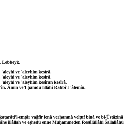
â. Lebbeyk.
ʿaleyhi ve ʿaleyhim kesîrâ.
ʿaleyhi ve ʿaleyhim kesîrâ.
ʿaleyhi ve ʿaleyhim kesîran kesîrâ.
aʿîn. Âmin ve’l-ḥamdü lillâhi Rabbi’l-ʿâlemîn.
 ḳaṭarâti’l-emṭâr vağfir lenâ verḥamnâ velṭuf binâ ve bi-Üstâẕinâ
lâilâhe illâllah ve eşhedü enne Muḥammeden Resûlüllâhi Šallallâhü