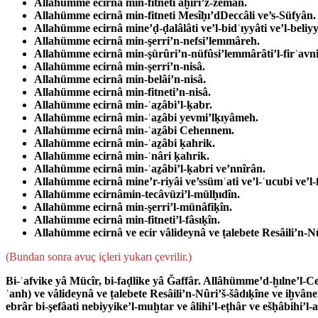
Allahümme ecirnâ min-fitneti âḫiri’z-zemân.
Allahümme ecirnâ min-fitneti Mesîḥı’dDeccâli ve’s-Süfyân.
Allahümme ecirnâ mine’ḍ-ḍalâlâti ve’l-bidʿıyyâti ve’l-beliyy
Allahümme ecirnâ min-şerri’n-nefsi’lemmâreh.
Allahümme ecirnâ min-şürûri’n-nüfûsi’lemmârâti’l-firʿavn
Allahümme ecirnâ min-şerri’n-nisâ.
Allahümme ecirnâ min-belâi’n-nisâ.
Allahümme ecirnâ min-fitneti’n-nisâ.
Allahümme ecirnâ min-ʿaẕâbi’l-ḳabr.
Allahümme ecirnâ min-ʿaẕâbi yevmi’lḳıyâmeh.
Allahümme ecirnâ min-ʿaẕâbi Cehennem.
Allahümme ecirnâ min-ʿaẕâbi ḳahrik.
Allahümme ecirnâ min-ʿnâri ḳahrik.
Allahümme ecirnâ min-ʿaẕâbi’l-ḳabri ve’nnîrân.
Allahümme ecirnâ mine’r-riyâi ve’ssümʿati ve’l-ʿucubi ve’l-
Allahümme ecirnâmin-tecâvüzi’l-mülḥıdîn.
Allahümme ecirnâ min-şerri’l-münâfiḳîn.
Allahümme ecirnâ min-fitneti’l-fâsıḳîn.
Allahümme ecirnâ ve ecir vâlideynâ ve ṭalebete Resâili’n-N
(Bundan son­ra avuç içleri yukarı çevrilir.)
Bi-ʿafvike yâ Mücîr, bi-faḍlike yâ Ğaffâr. Allâhümme’d-ḫılne’l-
ʿanh) ve vâlideynâ ve ṭalebete Resâili’n-Nûri’š-šâdıḳîne ve iḫvâ
ebrâr bi-şefâati nebiyyike’l-muḫtar ve âlihi’l-eṭhâr ve ešḥâbihi’