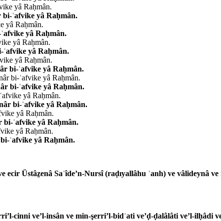
afvike yâ Raḥmân.
r bi-ʿafvike yâ Raḥmân.
ike yâ Raḥmân.
i-ʿafvike yâ Raḥmân.
fvike yâ Raḥmân.
i-ʿafvike yâ Raḥmân.
fvike yâ Raḥmân.
âr bi-ʿafvike yâ Raḥmân.
nâr bi-ʿafvike yâ Raḥmân.
âr bi-ʿafvike yâ Raḥmân.
-ʿafvike yâ Raḥmân.
nâr bi-ʿafvike yâ Raḥmân.
afvike yâ Raḥmân.
 bi-ʿafvike yâ Raḥmân.
afvike yâ Raḥmân.
 bi-ʿafvike yâ Raḥmân.
 ve ecir Üstâẕenâ Saʿîde’n-Nursî (raḍıyallâhu ʿanh) ve vâlideynâ ve
i’l-cinni ve’l-insân ve min-şerri’l-bidʿati ve’ḍ-ḍalâlâti ve’l-ilḥâdi v