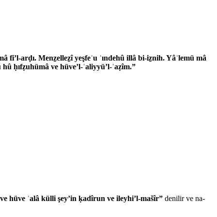
fi’l-arḍı. Menẕelleẕî yeşfeʿu ʿındehû illâ bi-iẕnih. Yâʿlemü mâ
­ hû ḥıfẓuhümâ ve hüve’l-ʿaliyyü’l-ʿaẓîm.”
e hüve ʿalâ külli şey’in ḳadîrun ve ileyhi’l-mašîr”
denilir ve na­