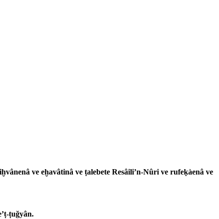
 iḫvânenâ ve eḫavâtinâ ve ṭalebete Resâili’n-Nûri ve rufeḳàenâ ve
e’ṭ-ṭuğyân.