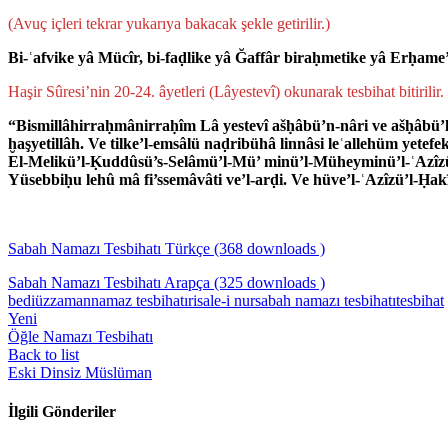
(Avuç iç­leri tekrar yukarıya baka­cak şekle getirilir.)
Bi-ʿafvike yâ Mücîr, bi-faḍlike yâ Ğaffâr biraḥmetike yâ Erḥame’
Haşir Sûresi’nin 20-24. âyetleri (Lâyestevî) o­ku­na­rak tesbihat bitirilir.
“Bismillâhirraḥmânirraḥîm Lâ yestevî ašḥâbü’n-nâri ve ašḥâbü’l
ḫaşyetillâh. Ve tilke’l-emsâlü naḍribühâ linnâsi leʿallehüm yetefek
El-Melikü’l-Ḳuddûsü’s-Selâmü’l-Mü’­ minü’l-Müheyminü’l-ʿAzîzü
Yüsebbiḥu lehû mâ fi’ssemâvâti ve’l-arḍi. Ve hüve’l-ʿAzîzü’l-Ḥa
Sabah Namazı Tesbihatı Türkçe (368 downloads )
Sabah Namazı Tesbihatı Arapça (325 downloads )
bediüzzaman
namaz tesbihatı
risale-i nur
sabah namazı tesbihatı
tesbihat
Yeni
Öğle Namazı Tesbihatı
Back to list
Eski
Dinsiz Müslüman
İlgili Gönderiler