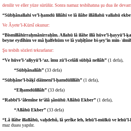
denilir ve eller yüze sü­rülür. Sonra namaz tesbihatına şu dua ile devam 
“Sübḥânallahi ve’l-ḥamdü lillâhi ve lâ ilâhe illâllahü vallahü ekber 
Ve Âyete’l-Kürsî okunur:
“Bismillâhirraḥmânirraḥîm. Allahü lâ ilâhe illâ hüve’l-ḥayyü’l-ḳ
beyne eydîhim ve mâ ḫalfehüm ve lâ yuḥîṭûne bi-şey’in min-ʿılmihî
Şu tesbih sözleri tekrarlanır:
“Ve hüve’l-‘aliyyü’l-‘az. îmu zü’l-celâli sübḥâ­ nellâh”
(1 defa),
“Sübḥânallâh”
(33 defa)
“Sübḥâne’l-bâḳî dâimeni’l-ḥamdülillâh”
(1 defa),
“Elḥamdülillâh”
(33 defa)
“Rabbi’l-‘âlemîne te‘âlâ şânühü Allâhü Ekber”
(1 defa),
“Allâhü Ekber”
(33 defa)
“Lâ ilâhe illallâhü, vaḥdehû, lâ şerîke leh, lehü’l-mülkü ve lehü’
maz duası yapılır.