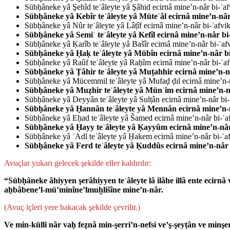
Sübḥâneke yâ Şehîd teʿâleyte yâ Şâhid ecirnâ mine’n-nâr bi-ʿ
Sübḥâneke yâ Kebîr teʿâleyte yâ Müteʿâl ecirnâ mine’n-nâ
Sübḥâneke yâ Nûr teʿâleyte yâ Lâṭîf ecirnâ mine’n-nâr bi-ʿafv
Sübḥâneke yâ Semiʿ teʿâleyte yâ Kefîl ecirnâ mine’n-nâr b
Sübḥâneke yâ Ḳarîb teʿâleyte yâ Bašîr ecirnâ mine’n-nâr bi-ʿa
Sübḥâneke yâ Ḥaḳ teʿâleyte yâ Mübîn ecirnâ mine’n-nâr b
Sübḥâneke yâ Raûf teʿâleyte yâ Raḥîm ecirnâ mine’n-nâr bi-ʿa
Sübḥâneke yâ Ṭâhir teʿâleyte yâ Muṭahhir ecirnâ mine’n-n
Sübḥâneke yâ Mücemmil teʿâleyte yâ Mufaḍ­ ḍıl ecirnâ mine’n-
Sübḥâneke yâ Muẓhir teʿâleyte yâ Münʿim ecirnâ mine’n-n
Sübḥâneke yâ Deyyân teʿâleyte yâ Sulṭân ecirnâ mine’n-nâr bi
Sübḥâneke yâ Ḥannân teʿâleyte yâ Mennân ecirnâ mine’n-
Sübḥâneke yâ Eḥad teʿâleyte yâ Šamed ecirnâ mine’n-nâr bi-ʿ
Sübḥâneke yâ Ḥayy teʿâleyte yâ Ḳayyûm ecirnâ mine’n-nâr
Sübḥâneke yâ ʿAdl teʿâleyte yâ Ḥakem ecirnâ mine’n-nâr bi-ʿ
Sübḥâneke yâ Ferd teʿâleyte yâ Ḳuddûs ecirnâ mine’n-nâr
Avuçlar yukarı gelecek şekilde eller kaldırılır:
“Sübḥâneke âhiyyen şerâhiyyen teʿâleyte lâ ilâhe illâ ente ecirnâ
aḥbâbene’l-mü’minîne’lmuḫlišîne mine’n-nâr.
(Avuç içleri yere bakacak şekilde çevrilir.)
Ve min-külli nâr vaḥ­ feẓnâ min-şerri’n-nefsi ve’ş-şeyṭân ve minşerr