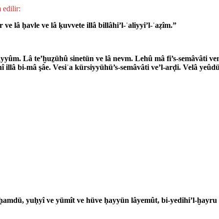
edi­lir:
ve lâ ḥavle ve lâ ḳuvvete illâ billâhi’l-ʿaliyyi’l-ʿaẓîm.”
ayyûm. Lâ te’ḫuẕühû sinetün ve lâ nevm. Lehû mâ fi’s-semâvâti vemâ 
 illâ bi-mâ şâe. Vesiʿa kürsiyyühü’s-semâvâti ve’l-arḍi. Velâ yeûdü
l-ḥamdü, yuḥyî ve yümît ve hüve ḥayyün lâyemût, bi-yedihi’l-ḫayru v