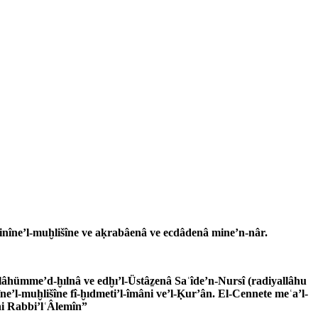
minîne’l-muḫlišîne ve aḳrabâenâ ve ecdâdenâ mine’n-nâr.
llâhümme’d-ḫılnâ ve edḫı’l-Üstâẕenâ Saʿîde’n-Nursî (radiyallâhu
e’l-muḫlišîne fî-ḫıdmeti’l-îmâni ve’l-Ḳur’ân. El-Cennete meʿa’l-
âhi Rabbi’lʿÂlemîn”