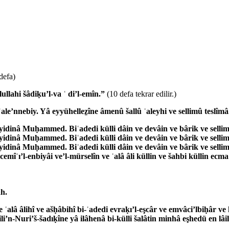
defa)
lahi šâdiḳu’l-va ʿ di’l-emîn.”
(10 de­fa tekrar edilir.)
le’nnebiy. Yâ eyyühelleẕîne âmenû šallû ʿaleyhi ve sellimû teslîm
idinâ Muḥammed. Biʿadedi külli dâin ve devâin ve bârik ve sellim 
idinâ Muḥammed. Biʿadedi külli dâin ve devâin ve bârik ve sellim 
idinâ Muḥammed. Biʿadedi külli dâin ve devâin ve bârik ve sellim 
mîʿı’l-enbiyâi ve’l-mürselîn ve ʿalâ âli küllin ve šahbi küllin ecm
âh.
alâ âlihî ve ašḥâbihî bi-ʿadedi evraḳı’l-eşcâr ve emvâci’lbiḥâr ve
âili’n-Nuri’š-šadıḳîne yâ ilâhenâ bi-külli šalâtin minhâ eşhedü en 