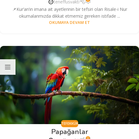
teneffusvakti
📌Kur’an’ın imana ait ayetlerinin bir tefsiri olan Risale-i Nur
okumalarımızda dikkat etmemiz gereken istifade ...
OKUMAYA DEVAM ET
TEFEKKÜR
Papağanlar
0