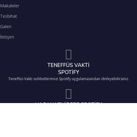
Makaleler
Tesbihat
Galeri
İletişim
TENEFFÜS VAKTİ
SPOTİFY
Teneffüs Vakti sohbetlerimizi Spotify uygulamasından dinleyebilirsiniz.
HASAN YENİDERE SPOTİFY
Sohbetlerimizi Spotify uygulamasından dinleyebilirsiniz.