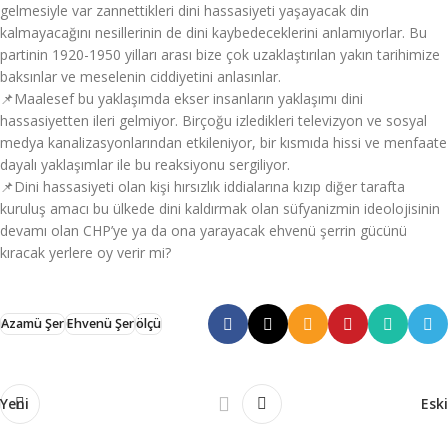
gelmesiyle var zannettikleri dini hassasiyeti yaşayacak din
kalmayacağını nesillerinin de dini kaybedeceklerini anlamıyorlar. Bu
partinin 1920-1950 yilları arası bize çok uzaklaştırılan yakın tarihimize
baksınlar ve meselenin ciddiyetini anlasınlar.
📌Maalesef bu yaklaşımda ekser insanların yaklaşımı dini
hassasiyetten ileri gelmiyor. Birçoğu izledikleri televizyon ve sosyal
medya kanalizasyonlarından etkileniyor, bir kısmıda hissi ve menfaate
dayalı yaklaşımlar ile bu reaksiyonu sergiliyor.
📌Dini hassasiyeti olan kişi hırsızlık iddialarına kızıp diğer tarafta
kuruluş amacı bu ülkede dini kaldırmak olan süfyanizmin ideolojisinin
devamı olan CHP’ye ya da ona yarayacak ehvenü şerrin gücünü
kıracak yerlere oy verir mi?
Azamü Şer
Ehvenü Şer
ölçü
Yeni
Eski