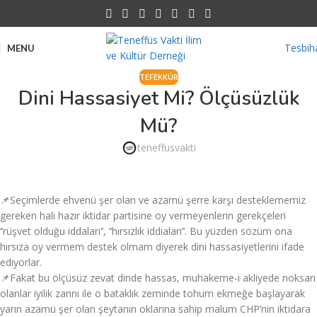
Tesbih
MENU
TEFEKKÜR
Dini Hassasiyet Mi? Ölçüsüzlük
Mü?
teneffusvakti
📌Seçimlerde ehvenü şer olan ve azamü şerre karşı desteklememiz
gereken hali hazır iktidar partisine oy vermeyenlerin gerekçeleri
‘’rüşvet olduğu iddaları’’, ‘’hırsızlık iddiaları’’. Bu yüzden sözüm ona
hırsıza oy vermem destek olmam diyerek dini hassasiyetlerini ifade
ediyorlar.
📌Fakat bu ölçüsüz zevat dinde hassas, muhakeme-i akliyede noksan
olanlar iyilik zannı ile o bataklık zeminde tohum ekmeğe başlayarak
yarın azamü şer olan şeytanın oklarına sahip malum CHP’nin iktidara