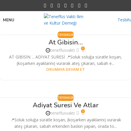
Tesbih
MENU
TEFEKKÜR
At Gibisin…
0
teneffusvakti
AT GİBİSİN ... ADİYAT SURESİ 📍Soluk soluğa süratle koşan,
(koşarken ayaklarını) vurarak ateş çıkaran, sabah e...
OKUMAYA DEVAM ET
TEFEKKÜR
Adiyat Suresi Ve Atlar
0
teneffusvakti
📍Soluk soluğa süratle koşan, (koşarken ayaklarını) vurarak
ateş çıkaran, sabah erkenden baskın yapan, orada to...