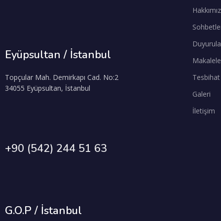
Hakkımı
Sohbetle
Duyurula
Eyüpsultan / İstanbul
Makalele
Topçular Mah. Demirkapı Cad. No:2
Tesbihat
34055 Eyüpsultan, İstanbul
Galeri
İletişim
+90 (542) 244 51 63
G.O.P / İstanbul