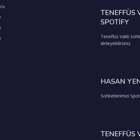
zda
TENEFFÜS 
r
SPOTİFY
r
Teneffüs Vakti sohb
r
dinleyebilirsiniz.
HASAN YEN
Sohbetlerimizi Spoti
TENEFFÜS 