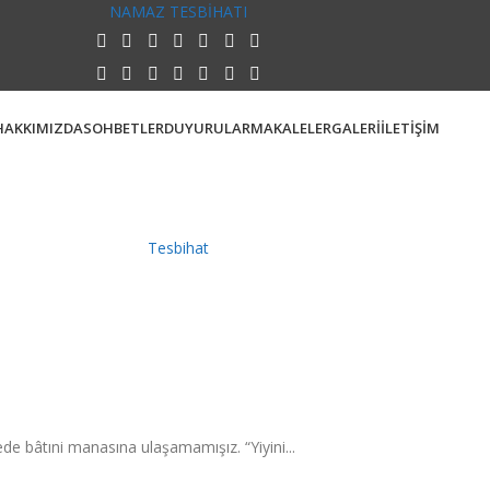
NAMAZ TESBİHATI
HAKKIMIZDA
SOHBETLER
DUYURULAR
MAKALELER
GALERİ
İLETİŞİM
Tesbihat
de bâtıni manasına ulaşamamışız. “Yiyini...