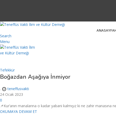
ANASAYFA
Search
Menu
Tefekkür
Boğazdan Aşağıya İnmiyor
.
teneffusvakti
24 Ocak 2023
0
📌Kur’anın manalarına o kadar yabani kalmışız ki ne zahir manasına ne
OKUMAYA DEVAM ET