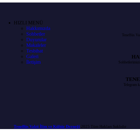
HIZLI MENÜ
Hakkımızda
Sohbetler
Teneffüs Va
Duyurular
Makaleler
Tesbihat
Galeri
HA
İletişim
Sohbetlerimizi
TENE
Telegram k
Teneffüs Vakti İlim ve Kültür Derneği
2025 Tüm Hakları Saklıdır