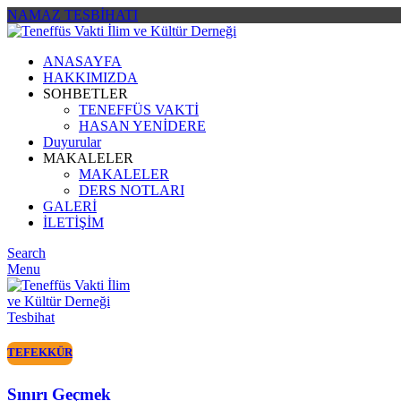
NAMAZ TESBİHATI
ANASAYFA
HAKKIMIZDA
SOHBETLER
TENEFFÜS VAKTİ
HASAN YENİDERE
Duyurular
MAKALELER
MAKALELER
DERS NOTLARI
GALERİ
İLETİŞİM
Search
Menu
Tesbihat
TEFEKKÜR
Sınırı Geçmek