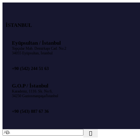
İSTANBUL
Eyüpsultan / İstanbul
Topçular Mah. Demirkapı Cad. No:2
34055 Eyüpsultan, İstanbul
+90 (542) 244 51 63
G.O.P / İstanbul
Karadeniz, 1116. Sk. No:6,
34250 Gaziosmanpaşa/İstanbul
+90 (543) 887 67 36