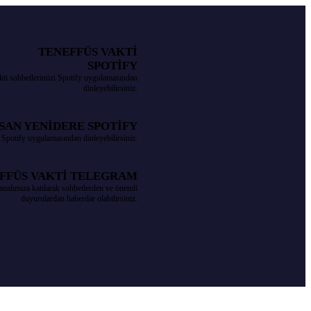
TENEFFÜS VAKTİ
SPOTİFY
kti sohbetlerimizi Spotify uygulamasından
dinleyebilirsiniz.
SAN YENİDERE SPOTİFY
 Spotify uygulamasından dinleyebilirsiniz.
FFÜS VAKTİ TELEGRAM
analımıza katılarak sohbetlerden ve önemli
duyurulardan haberdar olabilirsiniz.