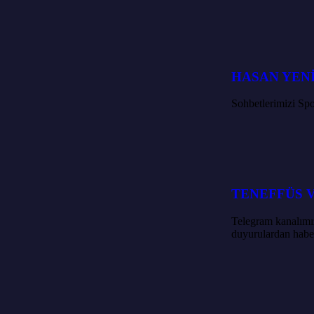
HASAN YEN
Sohbetlerimizi Spo
TENEFFÜS 
Telegram kanalımız
duyurulardan haber