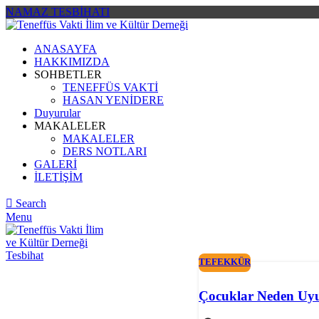
NAMAZ TESBİHATI
ANASAYFA
HAKKIMIZDA
SOHBETLER
TENEFFÜS VAKTİ
HASAN YENİDERE
Duyurular
MAKALELER
MAKALELER
DERS NOTLARI
GALERİ
İLETİŞİM
Search
Menu
Tesbihat
TEFEKKÜR
Çocuklar Neden Uy