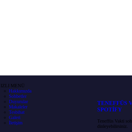
IZLI MENÜ
Hakkımızda
Sohbetler
Duyurular
TENEFFÜS 
Makaleler
SPOTİFY
Tesbihat
Galeri
Teneffüs Vakti so
İletişim
dinleyebilirsiniz.