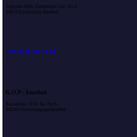
Topçular Mah. Demirkapı Cad. No:2
34055 Eyüpsultan, İstanbul
+90 (542) 244 51 63
G.O.P / İstanbul
Karadeniz, 1116. Sk. No:6,
34250 Gaziosmanpaşa/İstanbul