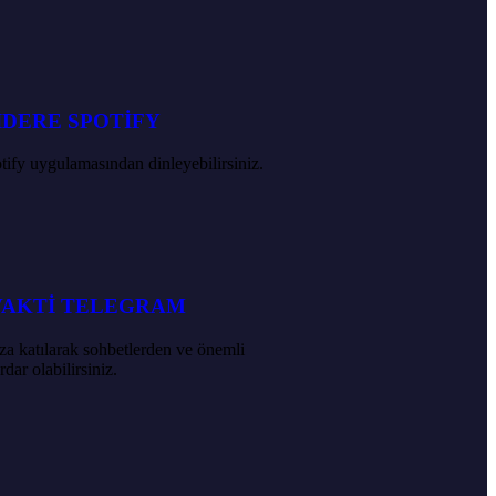
İDERE SPOTİFY
tify uygulamasından dinleyebilirsiniz.
VAKTİ TELEGRAM
a katılarak sohbetlerden ve önemli
dar olabilirsiniz.