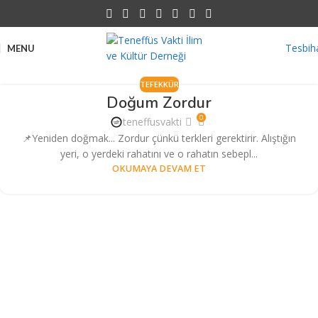
Tesbih
MENU
TEFEKKÜR
Doğum Zordur
0
teneffusvakti
📌Yeniden doğmak... Zordur çünkü terkleri gerektirir. Alıştığın
yeri, o yerdeki rahatını ve o rahatın sebepl...
OKUMAYA DEVAM ET