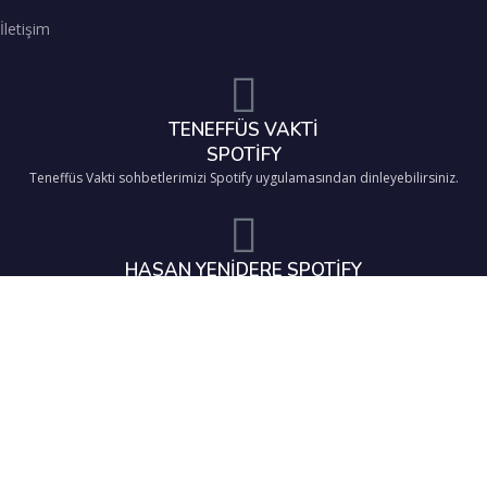
İletişim
TENEFFÜS VAKTİ
SPOTİFY
Teneffüs Vakti sohbetlerimizi Spotify uygulamasından dinleyebilirsiniz.
HASAN YENİDERE SPOTİFY
Sohbetlerimizi Spotify uygulamasından dinleyebilirsiniz.
TENEFFÜS VAKTİ TELEGRAM
Telegram kanalımıza katılarak sohbetlerden ve önemli duyurulardan haberdar
olabilirsiniz.
Teneffüs Vakti İlim ve Kültür Derneği
2025 Tüm Hakları Saklıdır