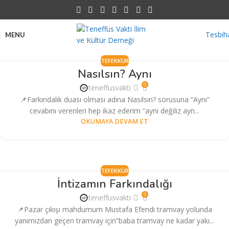
Tesbih
MENU
TEFEKKÜR
Nasılsın? Aynı
0
teneffusvakti
📌Farkındalık duası olması adına Nasılsın? sorusuna “Aynı”
cevabını verenleri hep ikaz ederim “aynı değiliz ayn...
OKUMAYA DEVAM ET
TEFEKKÜR
İntizamın Farkındalığı
0
teneffusvakti
📌Pazar çıkışı mahdumum Mustafa Efendi tramvay yolunda
yanımızdan geçen tramvay için“baba tramvay ne kadar yakı...