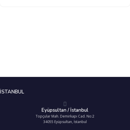
İSTANBUL
Eyüpsultan / İstanbul
Topçular Mah. Demirkapı Cad. No:2
34055 Eyüpsultan, İstanbul