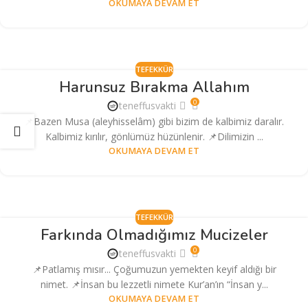
OKUMAYA DEVAM ET
TEFEKKÜR
Harunsuz Bırakma Allahım
0
teneffusvakti
📌Bazen Musa (aleyhisselâm) gibi bizim de kalbimiz daralır.
Kalbimiz kırılır, gönlümüz hüzünlenir. 📌Dilimizin ...
OKUMAYA DEVAM ET
TEFEKKÜR
Farkında Olmadığımız Mucizeler
0
teneffusvakti
📌Patlamış mısır... Çoğumuzun yemekten keyif aldığı bir
nimet. 📌İnsan bu lezzetli nimete Kur’an’ın “İnsan y...
OKUMAYA DEVAM ET