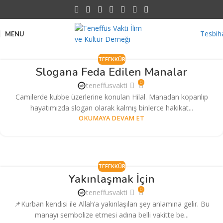
Tesbih
MENU
TEFEKKÜR
Slogana Feda Edilen Manalar
0
teneffusvakti
Camilerde kubbe üzerlerine konulan Hilal. Manadan koparılıp
hayatımızda slogan olarak kalmış binlerce hakikat...
OKUMAYA DEVAM ET
TEFEKKÜR
Yakınlaşmak İçin
0
teneffusvakti
📌Kurban kendisi ile Allah’a yakınlaşılan şey anlamına gelir. Bu
manayı sembolize etmesi adına belli vakitte be...