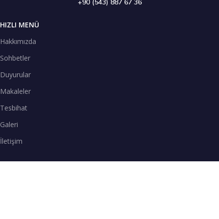
+90 (543) 887 67 36
HIZLI MENÜ
Hakkımızda
Sohbetler
Duyurular
Makaleler
Tesbihat
Galeri
İletişim
TENEFFÜS VAKTİ
SPOTİFY
Teneffüs Vakti sohbetlerimizi Spotify uygulamasından dinleyebilirsiniz.