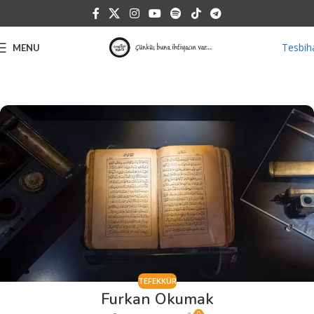
Tesbih
MENU
TEFEKKÜR
Furkan Okumak
0