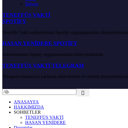
İletişim
TENEFFÜS VAKTİ
SPOTİFY
Teneffüs Vakti sohbetlerimizi Spotify uygulamasından dinleyebilirsini
HASAN YENİDERE SPOTİFY
Sohbetlerimizi Spotify uygulamasından dinleyebilirsiniz.
TENEFFÜS VAKTİ TELEGRAM
Telegram kanalımıza katılarak sohbetlerden ve önemli duyurulardan hab
ANASAYFA
HAKKIMIZDA
SOHBETLER
TENEFFÜS VAKTİ
HASAN YENİDERE
Duyurular