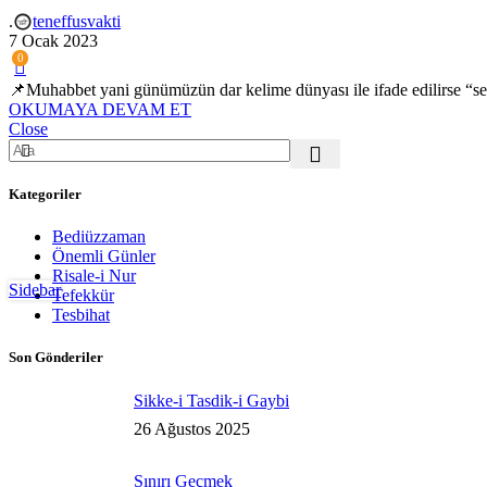
.
teneffusvakti
7 Ocak 2023
0
📌Muhabbet yani günümüzün dar kelime dünyası ile ifade edilirse “sev
OKUMAYA DEVAM ET
Close
Kategoriler
Bediüzzaman
Önemli Günler
Risale-i Nur
Sidebar
Tefekkür
Tesbihat
Son Gönderiler
Sikke-i Tasdik-i Gaybi
26 Ağustos 2025
Sınırı Geçmek