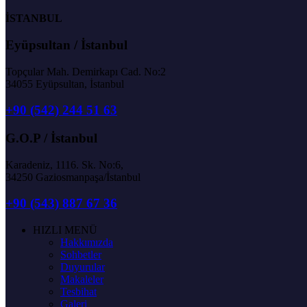
İSTANBUL
Eyüpsultan / İstanbul
Topçular Mah. Demirkapı Cad. No:2
34055 Eyüpsultan, İstanbul
+90 (542) 244 51 63
G.O.P / İstanbul
Karadeniz, 1116. Sk. No:6,
34250 Gaziosmanpaşa/İstanbul
+90 (543) 887 67 36
HIZLI MENÜ
Hakkımızda
Sohbetler
Duyurular
Makaleler
Tesbihat
Galeri