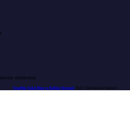
z.
erdar olabilirsiniz.
Teneffüs Vakti İlim ve Kültür Derneği
2025 Tüm Hakları Saklıdır