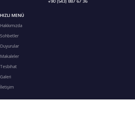
+90 (543) 887 67 36
HIZLI MENÜ
Hakkımızda
Sohbetler
Duyurular
Makaleler
Tesbihat
Galeri
İletişim
TENEFFÜS VAKTİ
SPOTİFY
Teneffüs Vakti sohbetlerimizi Spotify uygulamasından dinleyebilirsiniz.