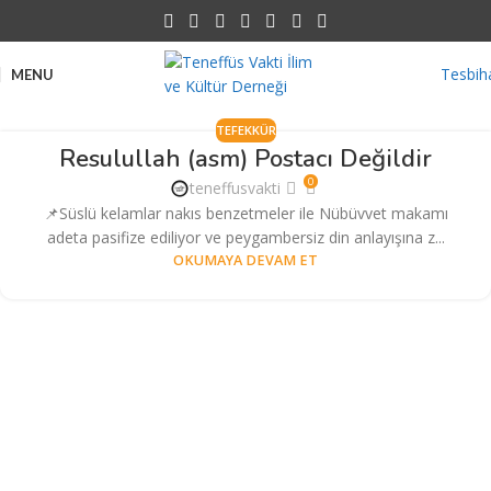
Tesbih
MENU
TEFEKKÜR
Resulullah (asm) Postacı Değildir
0
teneffusvakti
📌Süslü kelamlar nakıs benzetmeler ile Nübüvvet makamı
adeta pasifize ediliyor ve peygambersiz din anlayışına z...
OKUMAYA DEVAM ET