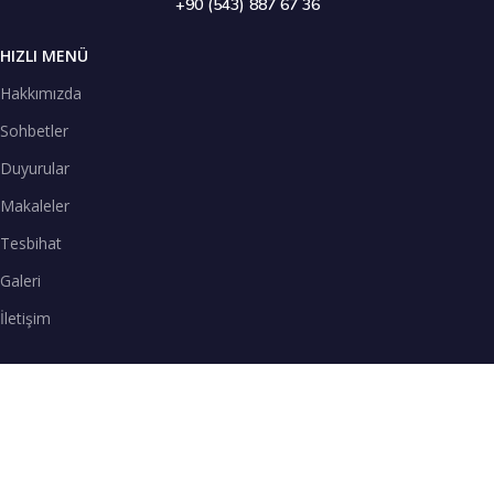
+90 (543) 887 67 36
HIZLI MENÜ
Hakkımızda
Sohbetler
Duyurular
Makaleler
Tesbihat
Galeri
İletişim
TENEFFÜS VAKTİ
SPOTİFY
Teneffüs Vakti sohbetlerimizi Spotify uygulamasından dinleyebilirsiniz.