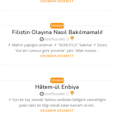
OKUMAYA DEVAM ET
TEFEKKÜR
Filistin Olayına Nasıl Bakılmamalı!
0
teneffusvakti
📌 Allah'ın yaptığını unutma! 📌 "BENCEYLE" bakma! 📌 Süreci
"Kur'an'i sonuca göre yorumla" yani "Allah nurunu ...
OKUMAYA DEVAM ET
TEFEKKÜR
Hâtem-ül Enbiya
0
teneffusvakti
📌 Son bir kaç senedir farkına vardırılan bildiğimi zannettiğim
yada nakıs bir bilgi olarak kalan kavram ve kel...
OKUMAYA DEVAM ET