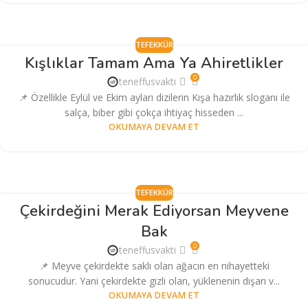
TEFEKKÜR
Kışlıklar Tamam Ama Ya Ahiretlikler
0
teneffusvakti
📌 Özellikle Eylül ve Ekim ayları dizilerin Kışa hazırlık sloganı ile
salça, biber gibi çokça ihtiyaç hisseden ...
OKUMAYA DEVAM ET
TEFEKKÜR
Çekirdeğini Merak Ediyorsan Meyvene
Bak
0
teneffusvakti
📌 Meyve çekirdekte saklı olan ağacın en nihayetteki
sonucudur. Yani çekirdekte gizli olan, yüklenenin dışarı v...
OKUMAYA DEVAM ET