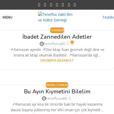
Tesbih
MENU
TEFEKKÜR
İbadet Zannedilen Adetler
0
teneffusvakti
📌Ramazan ayında 📍Dini kitap fuarı gezmek değil dine ve
imana ait kitap okumak ibadettir. 📍Ramazan’da eğl...
OKUMAYA DEVAM ET
ÖNEMLI GÜNLER
Bu Ayın Kıymetini Bilelim
teneffusvakti
📌Ramazan ayı kısa bir ömürde baki bir hayatı kazanma
davası başına yüklenmiş her ehl-i iman için çok kıymetli ...