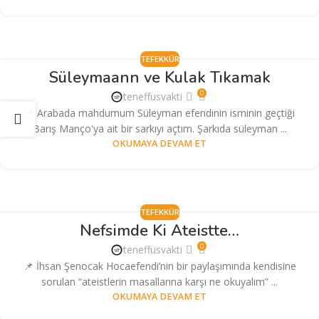
TEFEKKÜR
Süleymaann ve Kulak Tıkamak
0
teneffusvakti
📌 Arabada mahdumum Süleyman efendinin isminin geçtiği
Barış Manço'ya ait bir sarkıyı açtım. Şarkıda süleyman ...
OKUMAYA DEVAM ET
TEFEKKÜR
Nefsimde Ki Ateistte…
0
teneffusvakti
📌 İhsan Şenocak Hocaefendi’nin bir paylaşımında kendisine
sorulan “ateistlerin masallarına karşı ne okuyalım” ...
OKUMAYA DEVAM ET