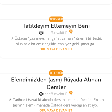
TEFEKKÜR
Tatildeyim Ellemeyin Beni
0
teneffusvakti
📌 Üstadın "yaz mevsimi, gaflet zamanı" önemli bir tesbit
olup asla bir emir değildir. Yani yaz geldi şimdi ga...
OKUMAYA DEVAM ET
TEFEKKÜR
Efendimiz’den (asm) Rüyada Alınan
Dersler
0
teneffusvakti
📌 Tarihçe-i Hayat kitabında dersimi okurken Resul-ü Ekrem
(asm'ın alem-i mânada Üstada ders verdiği anlatılıyo...
OKUMAYA DEVAM ET