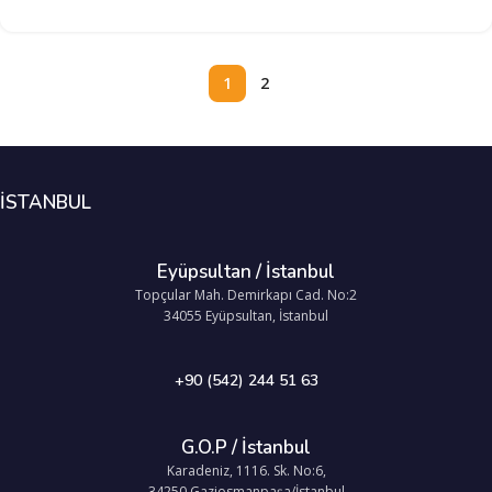
1
2
İSTANBUL
Eyüpsultan / İstanbul
Topçular Mah. Demirkapı Cad. No:2
34055 Eyüpsultan, İstanbul
+90 (542) 244 51 63
G.O.P / İstanbul
Karadeniz, 1116. Sk. No:6,
34250 Gaziosmanpaşa/İstanbul