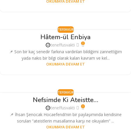
OKUMAYA DEVAM ET
TEFEKKÜR
Hâtem-ül Enbiya
0
teneffusvakti
📌 Son bir kaç senedir farkına vardırılan bildiğimi zannettiğim
yada nakıs bir bilgi olarak kalan kavram ve kel...
OKUMAYA DEVAM ET
TEFEKKÜR
Nefsimde Ki Ateistte…
0
teneffusvakti
📌 İhsan Şenocak Hocaefendi’nin bir paylaşımında kendisine
sorulan “ateistlerin masallarına karşı ne okuyalım” ...
OKUMAYA DEVAM ET