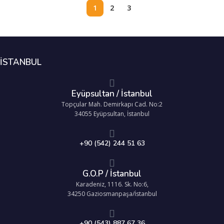
1
2
3
İSTANBUL
Eyüpsultan / İstanbul
Topçular Mah. Demirkapı Cad. No:2
34055 Eyüpsultan, İstanbul
+90 (542) 244 51 63
G.O.P / İstanbul
Karadeniz, 1116. Sk. No:6,
34250 Gaziosmanpaşa/İstanbul
+90 (543) 887 67 36