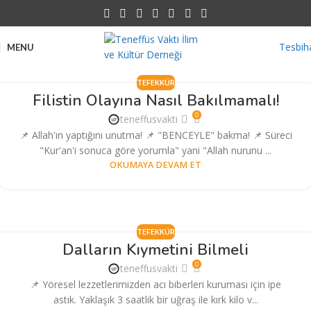
Tesbih
MENU
TEFEKKÜR
Filistin Olayına Nasıl Bakılmamalı!
0
teneffusvakti
📌 Allah'ın yaptığını unutma! 📌 "BENCEYLE" bakma! 📌 Süreci
"Kur'an'i sonuca göre yorumla" yani "Allah nurunu ...
OKUMAYA DEVAM ET
TEFEKKÜR
Dalların Kıymetini Bilmeli
0
teneffusvakti
📌 Yöresel lezzetlerimizden acı biberleri kuruması için ipe
astık. Yaklaşık 3 saatlik bir uğraş ile kırk kilo v...