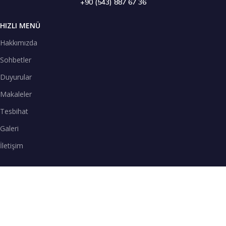
+90 (543) 887 67 36
HIZLI MENÜ
Hakkımızda
Sohbetler
Duyurular
Makaleler
Tesbihat
Galeri
İletişim
TENEFFÜS VAKTİ
SPOTİFY
Teneffüs Vakti sohbetlerimizi Spotify uygulamasından dinleyebilirsiniz.