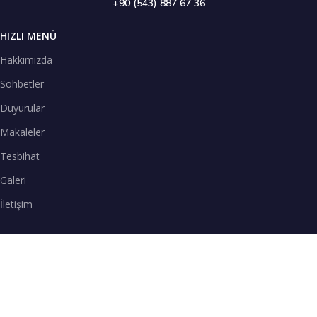
+90 (543) 887 67 36
HIZLI MENÜ
Hakkımızda
Sohbetler
Duyurular
Makaleler
Tesbihat
Galeri
İletişim
TENEFFÜS VAKTİ
SPOTİFY
Teneffüs Vakti sohbetlerimizi Spotify uygulamasından dinleyebilirsiniz.