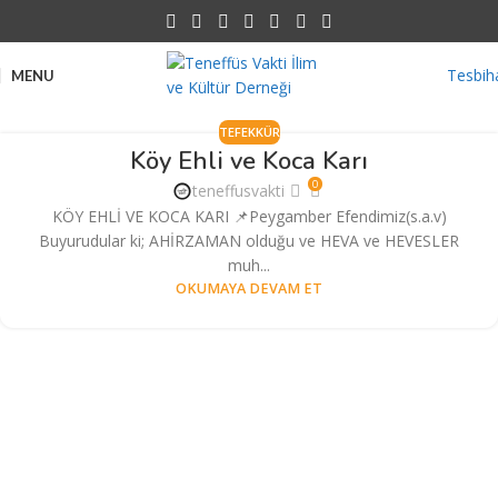
Tesbih
MENU
TEFEKKÜR
Köy Ehli ve Koca Karı
0
teneffusvakti
KÖY EHLİ VE KOCA KARI 📌Peygamber Efendimiz(s.a.v)
Buyurudular ki; AHİRZAMAN olduğu ve HEVA ve HEVESLER
muh...
OKUMAYA DEVAM ET