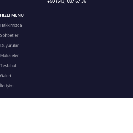
+90 (543) 887 67 36
HIZLI MENÜ
Hakkımızda
Sohbetler
Duyurular
Makaleler
Tesbihat
Galeri
İletişim
TENEFFÜS VAKTİ
SPOTİFY
Teneffüs Vakti sohbetlerimizi Spotify uygulamasından dinleyebilirsiniz.