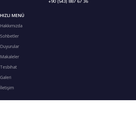
+90 (543) 887 67 36
HIZLI MENÜ
Hakkımızda
Sohbetler
Duyurular
Makaleler
Tesbihat
Galeri
İletişim
TENEFFÜS VAKTİ
SPOTİFY
Teneffüs Vakti sohbetlerimizi Spotify uygulamasından dinleyebilirsiniz.