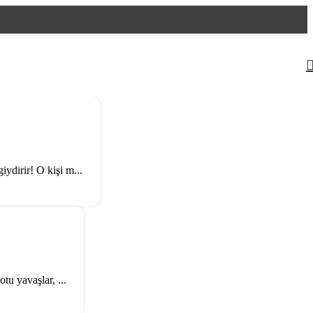
ydirir! O kişi m...
tu yavaşlar, ...