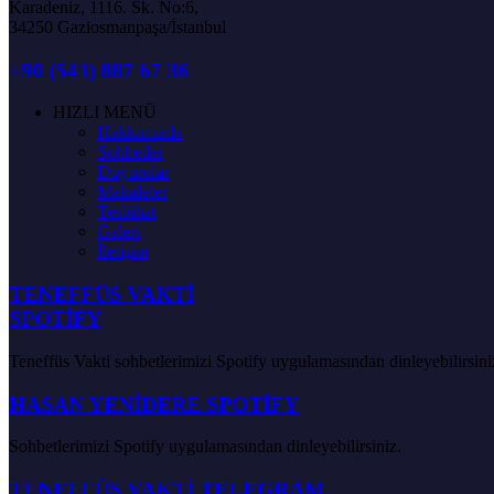
Karadeniz, 1116. Sk. No:6,
34250 Gaziosmanpaşa/İstanbul
+90 (543) 887 67 36
HIZLI MENÜ
Hakkımızda
Sohbetler
Duyurular
Makaleler
Tesbihat
Galeri
İletişim
TENEFFÜS VAKTİ
SPOTİFY
Teneffüs Vakti sohbetlerimizi Spotify uygulamasından dinleyebilirsini
HASAN YENİDERE SPOTİFY
Sohbetlerimizi Spotify uygulamasından dinleyebilirsiniz.
TENEFFÜS VAKTİ TELEGRAM