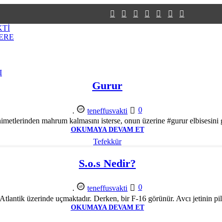
KTİ
ERE
Tefekkür
I
Gurur
0
.
teneffusvakti
metlerinden mahrum kalmasını isterse, onun üzerine #gurur elbisesini gi
OKUMAYA DEVAM ET
Tefekkür
S.o.s Nedir?
0
.
teneffusvakti
tlantik üzerinde uçmaktadır. Derken, bir F-16 görünür. Avcı jetinin pilo
OKUMAYA DEVAM ET