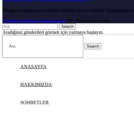
Telegram kanalımıza katılarak sohbetlerden ve önemli duyurulardan hab
Teneffüs Vakti İlim ve Kültür Derneği
2025 Tüm Hakları Saklıdır
Search
Aradığınız gönderileri görmek için yazmaya başlayın.
Search
ANASAYFA
HAKKIMIZDA
SOHBETLER