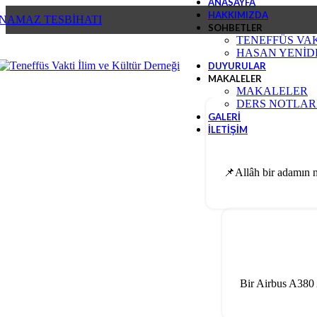
ANASAYFA
HAKKIMIZDA
NAMAZ TESBİHATI
SOHBETLER
TENEFFÜS VA
HASAN YENİD
DUYURULAR
MAKALELER
MAKALELER
DERS NOTLAR
GALERİ
İLETİŞİM
📌Allâh bir adamın ni
Bir Airbus A380 A