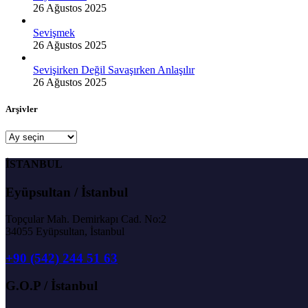
26 Ağustos 2025
Sevişmek
26 Ağustos 2025
Sevişirken Değil Savaşırken Anlaşılır
26 Ağustos 2025
Arşivler
Arşivler
İSTANBUL
Eyüpsultan / İstanbul
Topçular Mah. Demirkapı Cad. No:2
34055 Eyüpsultan, İstanbul
+90 (542) 244 51 63
G.O.P / İstanbul