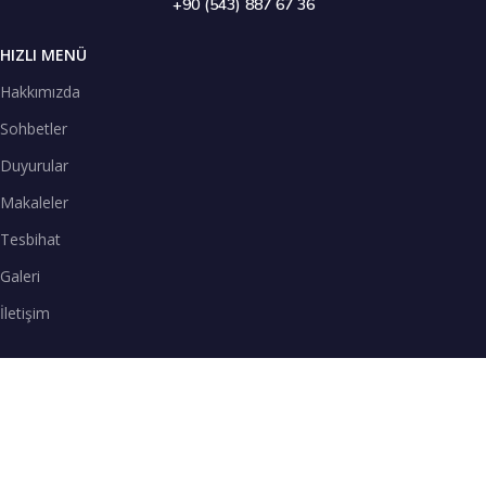
+90 (543) 887 67 36
HIZLI MENÜ
Hakkımızda
Sohbetler
Duyurular
Makaleler
Tesbihat
Galeri
İletişim
TENEFFÜS VAKTİ
SPOTİFY
Teneffüs Vakti sohbetlerimizi Spotify uygulamasından dinleyebilirsiniz.