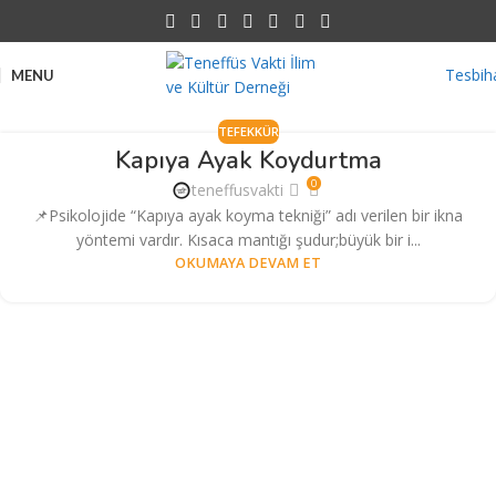
Tesbih
MENU
TEFEKKÜR
Kapıya Ayak Koydurtma
0
teneffusvakti
📌Psikolojide “Kapıya ayak koyma tekniği” adı verilen bir ikna
yöntemi vardır. Kısaca mantığı şudur;büyük bir i...
OKUMAYA DEVAM ET