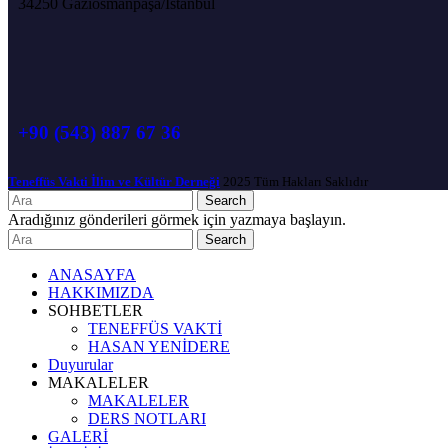
34250 Gaziosmanpaşa/İstanbul
+90 (543) 887 67 36
Teneffüs Vakti İlim ve Kültür Derneği
2025 Tüm Hakları Saklıdır
Search
Aradığınız gönderileri görmek için yazmaya başlayın.
Search
ANASAYFA
HAKKIMIZDA
SOHBETLER
TENEFFÜS VAKTİ
HASAN YENİDERE
Duyurular
MAKALELER
MAKALELER
DERS NOTLARI
GALERİ