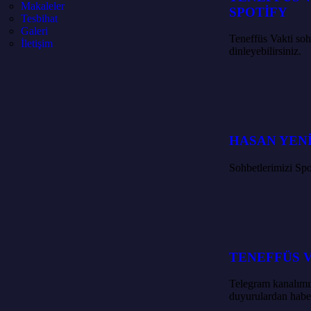
Makaleler
SPOTİFY
Tesbihat
Galeri
Teneffüs Vakti so
İletişim
dinleyebilirsiniz.
HASAN YEN
Sohbetlerimizi Spo
TENEFFÜS 
Telegram kanalımız
duyurulardan haber