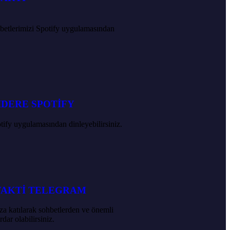
hbetlerimizi Spotify uygulamasından
İDERE SPOTİFY
tify uygulamasından dinleyebilirsiniz.
VAKTİ TELEGRAM
a katılarak sohbetlerden ve önemli
dar olabilirsiniz.