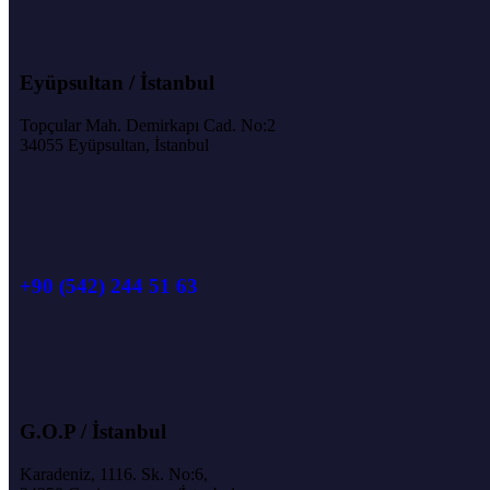
Eyüpsultan / İstanbul
Topçular Mah. Demirkapı Cad. No:2
34055 Eyüpsultan, İstanbul
+90 (542) 244 51 63
G.O.P / İstanbul
Karadeniz, 1116. Sk. No:6,