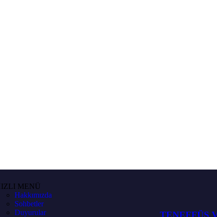
IZLI MENÜ
Hakkımızda
Sohbetler
Duyurular
TENEFFÜS 