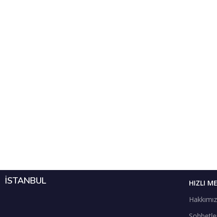
İSTANBUL
HIZLI M
Hakkımı
Sohbetle