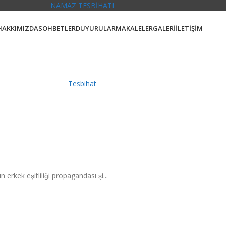
NAMAZ TESBİHATI
HAKKIMIZDA
SOHBETLER
DUYURULAR
MAKALELER
GALERİ
İLETİŞİM
Tesbihat
rkek eşitliliği propagandası şi...