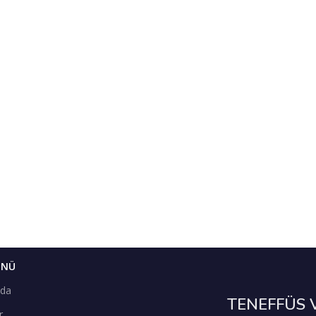
ENÜ
zda
TENEFFÜS 
r