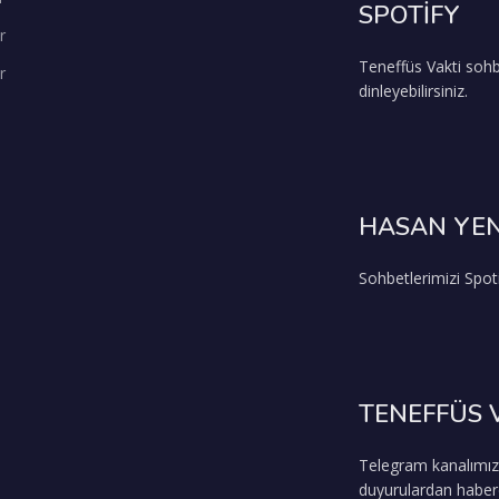
SPOTİFY
r
Teneffüs Vakti sohb
r
dinleyebilirsiniz.
HASAN YEN
Sohbetlerimizi Spoti
TENEFFÜS 
Telegram kanalımız
duyurulardan haberda