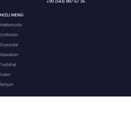
+90 (543) 887 67 36
HIZLI MENÜ
Hakkımızda
Sohbetler
Duyurular
Makaleler
Tesbihat
Galeri
İletişim
TENEFFÜS VAKTİ
SPOTİFY
Teneffüs Vakti sohbetlerimizi Spotify uygulamasından dinleyebilirsiniz.