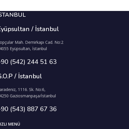
İSTANBUL
Eyüpsultan / İstanbul
opçular Mah. Demirkapı Cad. No:2
4055 Eyüpsultan, İstanbul
+90 (542) 244 51 63
.O.P / İstanbul
aradeniz, 1116. Sk. No:6,
4250 Gaziosmanpaşa/İstanbul
+90 (543) 887 67 36
IZLI MENÜ