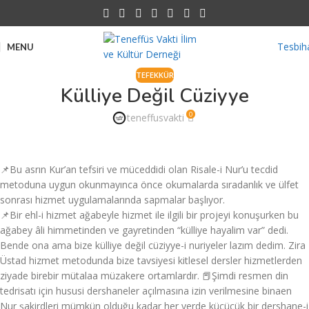
Tesbih
MENU
TEFEKKÜR
Külliye Değil Cüziyye
0
teneffusvakti
📌Bu asrın Kur’an tefsiri ve müceddidi olan Risale-i Nur’u tecdid
metoduna uygun okunmayınca önce okumalarda sıradanlık ve ülfet
sonrası hizmet uygulamalarında sapmalar başlıyor.
📌Bir ehl-i hizmet ağabeyle hizmet ile ilgili bir projeyi konuşurken bu
ağabey âli himmetinden ve gayretinden “külliye hayalim var” dedi.
Bende ona ama bize külliye değil cüziyye-i nuriyeler lazım dedim. Zira
Üstad hizmet metodunda bize tavsiyesi kitlesel dersler hizmetlerden
ziyade birebir mütalaa müzakere ortamlardır. 📕Şimdi resmen din
tedrisatı için hususi dershaneler açılmasına izin verilmesine binaen
Nur şakirdleri mümkün olduğu kadar her yerde küçücük bir dershane-i