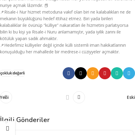
nuriye açmak lâzımdır. 📕
📌Risale-i Nur hizmet metoduna vakıf olan biri ne kalabalıkları ne de
mekanın büyüklüğünü hedef ittihaz etmez. Biri yada birileri
kalabalıklar ile övünüp “külliye” nakaratları ile hizmetini parlatıyorsa
bilin ki bu kişi ya Risale-i Nuru anlamamıştır, yada iyilik zannı ile
kötülük yapan sadık ahmaktır.
📌Hedefimiz külliyeler değil içinde külli sistemli iman hakikatlarının
konuşulduğu her mahallede bir medrese-i cüziyyeler açmaktır.
çokluk
değerli
Yeni
Eski
İlgili Gönderiler