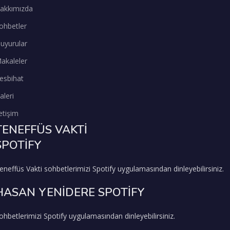
akkımızda
ohbetler
uyurular
akaleler
esbihat
aleri
letişim
TENEFFÜS VAKTİ
SPOTİFY
eneffüs Vakti sohbetlerimizi Spotify uygulamasından dinleyebilirsiniz.
HASAN YENİDERE SPOTİFY
ohbetlerimizi Spotify uygulamasından dinleyebilirsiniz.