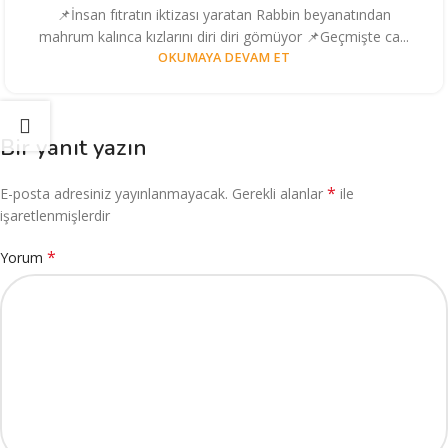
📌İnsan fıtratın iktizası yaratan Rabbin beyanatından
mahrum kalınca kızlarını diri diri gömüyor 📌Geçmişte ca...
OKUMAYA DEVAM ET
Bir yanıt yazın
*
E-posta adresiniz yayınlanmayacak.
Gerekli alanlar
ile
işaretlenmişlerdir
*
Yorum