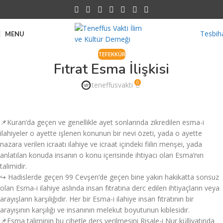
Tesbih
MENU
TEFEKKÜR
Fıtrat Esma İlişkisi
0
teneffusvakti
📌Kuran’da geçen ve genellikle ayet sonlarında zikredilen esma-i
ilahiyeler o ayette işlenen konunun bir nevi özeti, yada o ayette
nazara verilen icraatı ilahiye ve icraat içindeki fiilin menşei, yada
anlatılan konuda insanın o konu içerisinde ihtiyacı olan Esma’nın
talimidir.
↪️ Hadislerde geçen 99 Cevşen’de geçen bine yakın hakikatta sonsuz
olan Esma-i ilahiye aslında insan fıtratına derc edilen ihtiyaçların veya
arayışların karşılığıdır. Her bir Esma-i ilahiye insan fıtratının bir
arayışının karşılığı ve insanının melekut boyutunun kıblesidir.
📌Esma taliminin bu cihetle ders verilmesini Risale-i Nur külliyatında