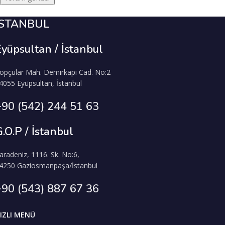
İSTANBUL
Eyüpsultan / İstanbul
opçular Mah. Demirkapı Cad. No:2
4055 Eyüpsultan, İstanbul
+90 (542) 244 51 63
.O.P / İstanbul
aradeniz, 1116. Sk. No:6,
4250 Gaziosmanpaşa/İstanbul
+90 (543) 887 67 36
IZLI MENÜ