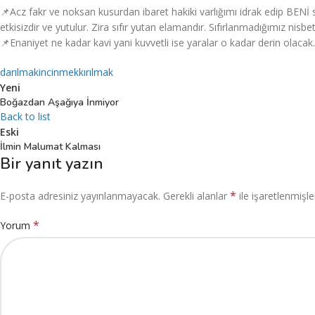
📌Acz fakr ve noksan kusurdan ibaret hakiki varlığımı idrak edip BENİ
etkisizdir ve yutulur. Zira sıfır yutan elamandır. Sıfırlanmadığımız nisbe
📌Enaniyet ne kadar kavi yani kuvvetli ise yaralar o kadar derin olacak.
darılmak
incinmek
kırılmak
Yeni
Boğazdan Aşağıya İnmiyor
Back to list
Eski
İlmin Malumat Kalması
Bir yanıt yazın
*
E-posta adresiniz yayınlanmayacak.
Gerekli alanlar
ile işaretlenmişle
*
Yorum