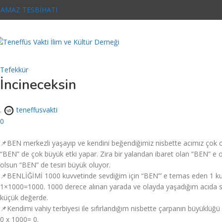
AMAZ TESBİHATI
Tefekkür
İncineceksin
.
teneffusvakti
0
📌BEN merkezli yaşayıp ve kendini beğendiğimiz nisbette acımız çok o
“BEN” de çok büyük etki yapar. Zira bir yalandan ibaret olan “BEN” e 
olsun “BEN” de tesiri büyük oluyor.
📌BENLİĞİMİ 1000 kuvvetinde sevdiğim için “BEN”’ e temas eden 1 kuvv
1×1000=1000. 1000 derece alınan yarada ve olayda yaşadığım acıda s
küçük değerde.
📌Kendimi vahiy terbiyesi ile sıfırlandığım nisbette çarpanın büyüklüğ
0 x 1000= 0.