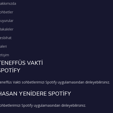
akkımızda
ohbetler
uyurular
akaleler
esbihat
aleri
letişim
TENEFFÜS VAKTİ
SPOTİFY
eneffüs Vakti sohbetlerimizi Spotify uygulamasından dinleyebilirsiniz.
HASAN YENİDERE SPOTİFY
ohbetlerimizi Spotify uygulamasından dinleyebilirsiniz.