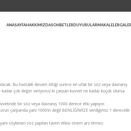
ANASAYFA
HAKKIMIZDA
SOHBETLER
DUYURULAR
MAKALELER
GALER
lacak. Bu hastalık devam ettiği sürece en ufak bir söz veya davranış
o kadar çok değer veriyoruz ki çarpan kuvvet ne kadar küçük olursa
etinde bir söz veya davranış 1000 derece etki yapıyor. .
orun çarpanda yani 1000’in değil BENLİĞİMİZE verdiğimiz 1 derecelik
ü yani söylenen söz yapılan tavrın etkisi önem arz etmez.