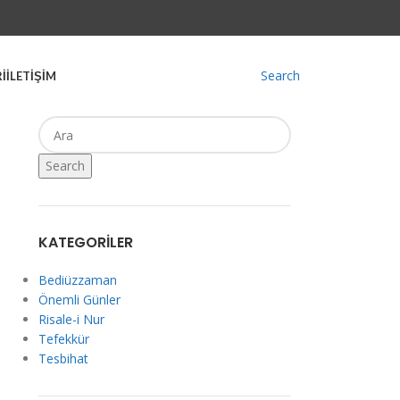
Search
İ
İLETİŞİM
Search
KATEGORILER
Bediüzzaman
Önemli Günler
Risale-i Nur
Tefekkür
Tesbihat