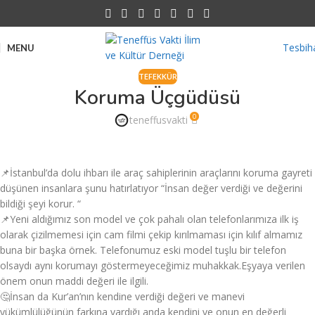
Tesbih
MENU
TEFEKKÜR
Koruma Üçgüdüsü
0
teneffusvakti
📌İstanbul’da dolu ihbarı ile araç sahiplerinin araçlarını koruma gayreti
düşünen insanlara şunu hatırlatıyor “İnsan değer verdiği ve değerini
bildiği şeyi korur. “
📌Yeni aldığımız son model ve çok pahalı olan telefonlarımıza ilk iş
olarak çizilmemesi için cam filmi çekip kırılmaması için kılıf almamız
buna bir başka örnek. Telefonumuz eski model tuşlu bir telefon
olsaydı aynı korumayı göstermeyeceğimiz muhakkak.Eşyaya verilen
önem onun maddi değeri ile ilgili.
🤔İnsan da Kur’an’nın kendine verdiği değeri ve manevi
yükümlülüğünün farkına vardığı anda kendini ve onun en değerli