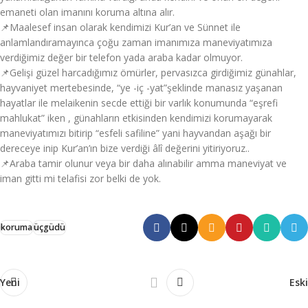
emaneti olan imanını koruma altına alır.
📌Maalesef insan olarak kendimizi Kur’an ve Sünnet ile
anlamlandıramayınca çoğu zaman imanımıza maneviyatımıza
verdiğimiz değer bir telefon yada araba kadar olmuyor.
📌Gelişi güzel harcadığımız ömürler, pervasızca girdiğimiz günahlar,
hayvaniyet mertebesinde, “ye -iç -yat”şeklinde manasız yaşanan
hayatlar ile melaikenin secde ettiği bir varlık konumunda “eşrefi
mahlukat” iken , günahların etkisinden kendimizi korumayarak
maneviyatımızı bitirip “esfeli safiline” yani hayvandan aşağı bir
dereceye inip Kur’an’ın bize verdiği âlî değerini yitiriyoruz..
📌Araba tamir olunur veya bir daha alınabilir amma maneviyat ve
iman gitti mi telafisi zor belki de yok.
koruma
üçgüdü
Yeni
Eski