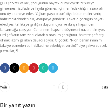
📕 O şefkatli vâlide, çocuğunun hayat-ı dünyeviyede tehlikeye
girmemesi, istifade ve fayda görmesi için her fedakârlığı nazara alır,
onu öyle terbiye eder. “Oğlum paşa olsun” diye bütün malını verir;
hâfız mektebinden alır, Avrupa’ya gönderir. Fakat o çocuğun hayat-ı
ebediyesi tehlikeye girdiğini düşünmüyor ve dünya hapsinden
kurtarmağa çalışıyor, Cehennem hapsine düşmesini nazara almıyor.
Fıtrî şefkatin tam zıddı olarak o masum çocuğunu, âhirette şefaatçı
olmak lâzım gelirken davacı ediyor. O çocuk, “Niçin benim imanımı
takviye etmeden bu helâketime sebebiyet verdin?” diye şekva edecek.
(Lem’alar)📕
Yeni
Eski
Bir yanıt yazın