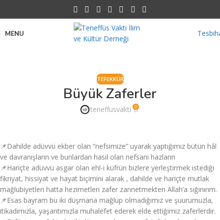
Tesbih
MENU
TEFEKKÜR
Büyük Zaferler
0
teneffusvakti
📌Dahilde adüvvü ekber olan “nefsimize” uyarak yaptığımız bütün hâl
ve davranışların ve bunlardan hasıl olan nefsani hazların
📌Hariçte adüvvü asgar olan ehl-i küfrün bizlere yerleştirmek istediği
fikriyat, hissiyat ve hayat biçimini alarak , dahilde ve hariçte mutlak
mağlubiyetleri hatta hezimetleri zafer zannetmekten Allah’a sığınırım.
📌Esas bayram bu iki düşmana mağlup olmadığımız ve şuurumuzla,
itikadımızla, yaşantımızla muhalefet ederek elde ettiğimiz zaferlerdir.