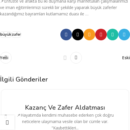
📌Enfüste ve afakta bu iki düşmana karşı marifetullah çalışmalarımızı
ve iman eğitimlerimizi sürekli bir şekilde yaparak büyük zaferler
kazandığımız bayramları kutlamamız duası ile …
büyük
zafer
Yeni
Eski
İlgili Gönderiler
Kazanç Ve Zafer Aldatması
📌Hayatımda kendimi muhasebe ederken çok doğru
neticelere ulaşmama vesile olan bir cümle var.
“Kaybettikleri...