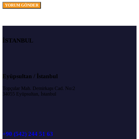
İSTANBUL
Eyüpsultan / İstanbul
Topçular Mah. Demirkapı Cad. No:2
34055 Eyüpsultan, İstanbul
+90 (542) 244 51 63