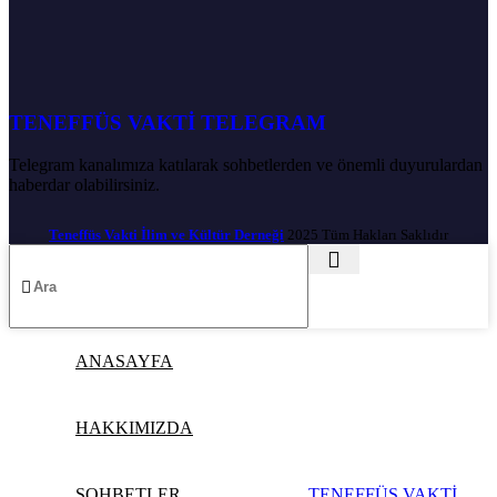
TENEFFÜS VAKTİ TELEGRAM
Telegram kanalımıza katılarak sohbetlerden ve önemli duyurulardan
haberdar olabilirsiniz.
Teneffüs Vakti İlim ve Kültür Derneği
2025 Tüm Hakları Saklıdır
ANASAYFA
HAKKIMIZDA
SOHBETLER
TENEFFÜS VAKTİ