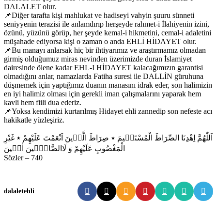
DALALET olur.
📌Diğer tarafta kişi mahlukat ve hadiseyi vahyin şuuru sünneti
seniyyenin terazisi ile anlamdırıp herşeyde rahmet-i İlahiyenin izini,
özünü, yüzünü görüp, her şeyde kemal-i hikmetini, cemal-i adaletini
müşahade ediyorsa kişi o zaman o anda EHLİ HİDAYET olur.
📌Bu manayı anlarsak hiç bir ihtiyarımız ve araştırmamız olmadan
girmiş olduğumuz miras nevinden üzerimizde duran İslamiyet
dairesinde ölene kadar EHL-I HİDAYET kalacağımızın garantisi
olmadığını anlar, namazlarda Fatiha suresi ile DALLİN güruhuna
düşmemek için yaptığımız duanın manasını idrak eder, son halimizin
en iyi halimiz olması için gerekli iman çalışmalarını yaparak hem
kavli hem fiili dua ederiz.
📌Yoksa kendimizi kurtarılmış Hidayet ehli zannedip son nefeste acı
hakikatle yüzleşiriz.
اَللّٰهُمَّ اِهْدِنَا الصِّرَاطَ الْمُسْتَق۪يمَ ٭ صِرَاطَ الَّذ۪ينَ اَنْعَمْتَ عَلَيْهِمْ ٭ غَيْرِ
الْمَغْضُوبِ عَلَيْهِمْ وَ لَاالضَّٓالّ۪ينَ اٰم۪ينَ
Sözler – 740
dalalet
ehli