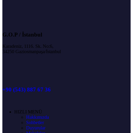
G.O.P / İstanbul
Karadeniz, 1116. Sk. No:6,
34250 Gaziosmanpaşa/İstanbul
+90 (543) 887 67 36
HIZLI MENÜ
Hakkımızda
Sohbetler
Duyurular