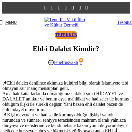
Tesbiha
MENU
TEFEKKÜR
Ehl-i Dalalet Kimdir?
0
teneffusvakti
📌Ehli dalalet denilince aklımıza kültürel bilgi olarak İslamiyete tabi
olmayan sair inanç mensupları gelir.
Ama hakikatta farkında olmadığımız hakikat şu ki HİDAYET ve
DALALET anlıktır ve benim eşya mahlûkat ve hadiseler ile kurmuş
olduğum ilişki ile sürekli değişir. Yani bazen ehli dalalet bazen de
ehli hidayet oluveririm.
📌Kişi mevcudat ve hadise ile kurmuş olduğu ilişkiyi vahyin
nurundan ve sünnet-i seniyye terazisinden mahrum olarak yalnızca
dünyaya ve nefislerine ve kendi nefsine bakan yönü ile yorumlayıp
neticede her şeyde abes ve hikmetsiz görüyorsa o anda EHL-İ