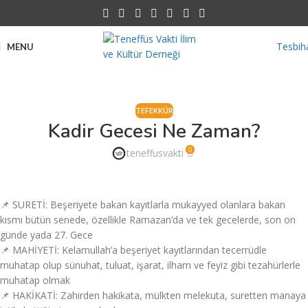
Tesbih
MENU
TEFEKKÜR
Kadir Gecesi Ne Zaman?
0
teneffusvakti
📌 SURETİ: Beşeriyete bakan kayıtlarla mukayyed olanlara bakan
kısmı bütün senede, özellikle Ramazan’da ve tek gecelerde, son on
günde yada 27. Gece
📌 MAHİYETİ: Kelamullah’a beşeriyet kayıtlarından tecerrüdle
muhatap olup sünuhat, tuluat, işarat, ilham ve feyiz gibi tezahürlerle
muhatap olmak
📌 HAKİKATİ: Zahirden hakikata, mülkten melekuta, suretten manaya