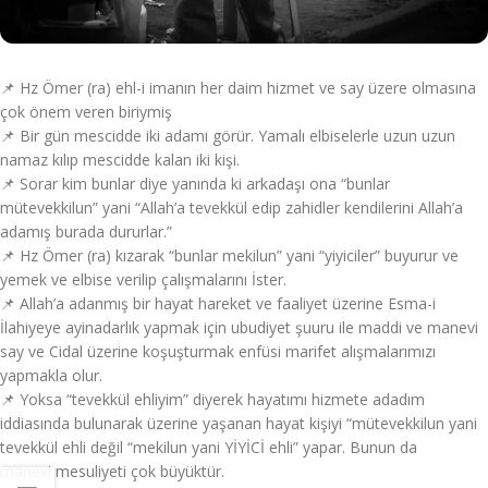
📌 Hz Ömer (ra) ehl-i imanın her daim hizmet ve say üzere olmasına
çok önem veren biriymiş
📌 Bir gün mescidde iki adamı görür. Yamalı elbiselerle uzun uzun
namaz kılıp mescidde kalan iki kişi.
📌 Sorar kim bunlar diye yanında ki arkadaşı ona “bunlar
mütevekkilun” yani “Allah’a tevekkül edip zahidler kendilerini Allah’a
adamış burada dururlar.”
📌 Hz Ömer (ra) kızarak “bunlar mekilun” yani “yiyiciler” buyurur ve
yemek ve elbise verilip çalışmalarını İster.
📌 Allah’a adanmış bir hayat hareket ve faaliyet üzerine Esma-i
İlahiyeye ayinadarlık yapmak için ubudiyet şuuru ile maddi ve manevi
say ve Cidal üzerine koşuşturmak enfüsi marifet alışmalarımızı
yapmakla olur.
📌 Yoksa “tevekkül ehliyim” diyerek hayatımı hizmete adadım
iddiasında bulunarak üzerine yaşanan hayat kişiyi “mütevekkilun yani
tevekkül ehli değil “mekilun yani YİYİCİ ehli” yapar. Bunun da
manevi mesuliyeti çok büyüktür.