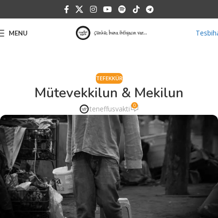
Tesbih
MENU
TEFEKKÜR
Mütevekkilun & Mekilun
0
teneffusvakti