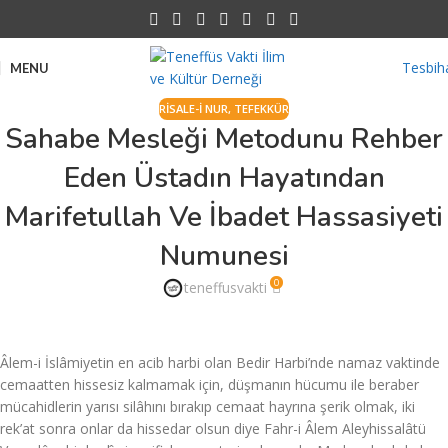
Tesbih
MENU
RISALE-I NUR
,
TEFEKKÜR
Sahabe Mesleği Metodunu Rehber
Eden Üstadın Hayatından
Marifetullah Ve İbadet Hassasiyeti
Numunesi
0
teneffusvakti
Âlem-i İslâmiyetin en acib harbi olan Bedir Harbi’nde namaz vaktinde
cemaatten hissesiz kalmamak için, düşmanın hücumu ile beraber
mücahidlerin yarısı silâhını bırakıp cemaat hayrına şerik olmak, iki
rek’at sonra onlar da hissedar olsun diye Fahr-i Âlem Aleyhissalâtü