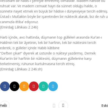
Vesselâm bir hadîs-i şerifiyle emretmiş olmasıdır. Madem harbde bu
ruhsat var. Ve madem cemaat hayrı da sünnet olduğu halde, o
sünnete riayet etmek en büyük bir hâdise-i dünyeviyeye tercih edilmiş.
Üstad-ı Mutlaktın böyle bir işaretinden bir nüktecik alarak, biz de ruh u
canımızla ittiba’ ediyoruz.
(Emirdağ Lâhikası 2 246)
Harb içinde, avcı hattında, düşmanın top gülleleri arasında Kur’an-ı
Hakîmin tek bir âyetinin, tek bir harfinin, tek bir nüktesini tercih
ederek, o gülleler içinde Habib kâtibine
“Defteri çıkar!” diyerek at üstünde o nükteyi yazdırmış. Demek
Kur’an’ın bir harfinin bir nüktesini, düşmanın güllelerine karşı
terketmemiş; ruhunun kurtulmasına tercih etmiş.
(Emirdağ Lâhikası 2 246.sh)
Yeni
Eski