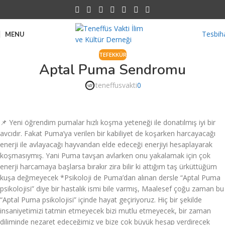
Tesbih
MENU
TEFEKKÜR
Aptal Puma Sendromu
teneffusvakti
0
📌 Yeni öğrendim pumalar hızlı koşma yeteneği ile donatılmış iyi bir
avcıdır. Fakat Puma’ya verilen bir kabiliyet de koşarken harcayacağı
enerji ile avlayacağı hayvandan elde edeceği enerjiyi hesaplayarak
koşmasıymış. Yani Puma tavşan avlarken onu yakalamak için çok
enerji harcamaya başlarsa bırakır zira bilir ki attığım taş ürküttüğüm
kuşa değmeyecek *Psikoloji de Puma’dan alınan dersle “Aptal Puma
psikolojisi” diye bir hastalık ismi bile varmış, Maalesef çoğu zaman bu
“Aptal Puma psikolojisi” içinde hayat geçiriyoruz. Hiç bir şekilde
insaniyetimizi tatmin etmeyecek bizi mutlu etmeyecek, bir zaman
diliminde nezaret edeceğimiz ve bize çok büyük hesap verdirecek