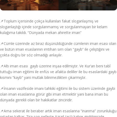
📌Toplum içerisinde çokça kullanılan fakat sloganlaşmış ve
sloganlaştığı içinde sorgulanmamış ve sorgulanmayan bir kelam
kulağıma takıldı. “Dünyada mekan ahirette iman”
📌Cümle üzerinde az biraz düşünüldüğünde cümlenin iman esası olan
ve bütün iman esaslarının imtihan sırrı olan “gayb” ile çeliştiğini ve
çokta doğru bir söz olmadığı anlaşılır.
📌Altı iman esası gayb üzerine inşaa edilmiştir. Ve Kur’an beni tabî
tuttuğu iman eğitimi ile enfüs ve afakta deliller ile bu esaslardaki gayb
kısmını “kayb” yani mutlak bilinmezlikten çıkarmıştır.
📌İnsanın vazifeside imanı tahkiki eğitimi ile bu sistem üzerinde gaybi
olan iman esaslarına görür gibi iman etmektir yani bana iman bu
dünyada gerekli olan bir hakikatlar zinciridir.
📌Ama sekerat ile beraber artık iman esaslarına “inanma” zorunluluğu
ortadan kalkar. Zira son nefeste Azrail (as)’ı kabre girdiğimizde