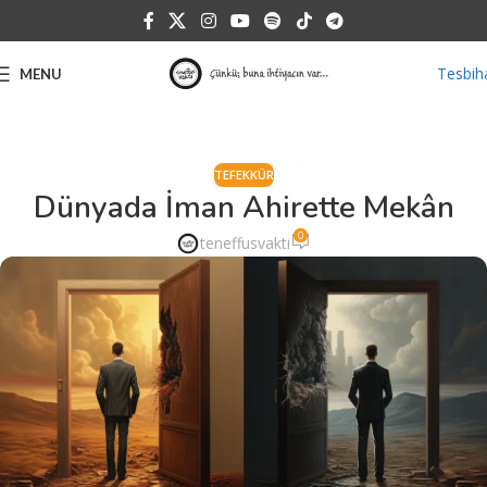
Tesbih
MENU
TEFEKKÜR
Dünyada İman Ahirette Mekân
0
teneffusvakti