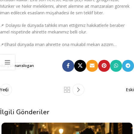
Münker ve Nekir meleklerini, ahiret alemine ait manzaraları görerek
iman edilecek esasların müşahadesi ile sırrı teklif biter.
📌 Dolayısı ile dünyada tahkiki iman ettiğimiz hakikatlerle beraber
amel nispetinde ahirette mekanımız belli olur.
📌Elhasıl dünyada iman ahirette ona mukabil mekan azizim…
dünya
İman
slogan
Yeni
Eski
İlgili Gönderiler