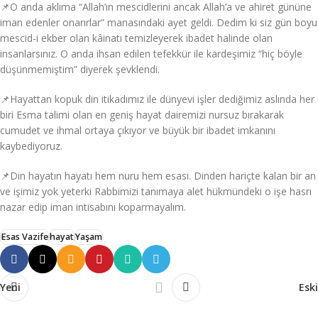
📌O anda aklıma “Allah’ın mescidlerini ancak Allah’a ve ahiret gününe
iman edenler onarırlar” manasındaki ayet geldi. Dedim ki siz gün boyu
mescid-i ekber olan kâinatı temizleyerek ibadet halinde olan
insanlarsınız. O anda ihsan edilen tefekkür ile kardeşimiz “hiç böyle
düşünmemiştim” diyerek şevklendi.
📌Hayattan kopuk din itikadımız ile dünyevi işler dediğimiz aslında her
biri Esma talimi olan en geniş hayat dairemizi nursuz bırakarak
cumudet ve ihmal ortaya çıkıyor ve büyük bir ibadet imkanını
kaybediyoruz.
📌Din hayatın hayatı hem nuru hem esası. Dinden hariçte kalan bir an
ve işimiz yok yeterki Rabbimizi tanımaya alet hükmündeki o işe hasrı
nazar edip iman intisabını koparmayalım.
Esas Vazife
hayat
Yaşam
Yeni
Eski