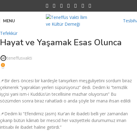
Tesbih
MENU
Tefekkür
Hayat ve Yaşamak Esas Olunca
teneffusvakti
0
📌Bir ders öncesi bir kardeşle tanışırken meşguliyetini sordum biraz
çekinerek “yaprakları yerleri süpürüyoruz” dedi. Dedim ki “temizlik
işçisi yani ism-i Kuddüs’ün tecellisine mazhar oluyorsun” Bu
sözümden sonra biraz rahatladı o anda şöyle bir mana ihsan edildi
📌Dedim ki “Efendimiz (asm) Kur’an ile ibadeti belli yer zamandan
çıkarıp bütün kâinatı bir mescid her vaziyetteki durumumuz iman
intisabı ile ibadet haline getirdi.”