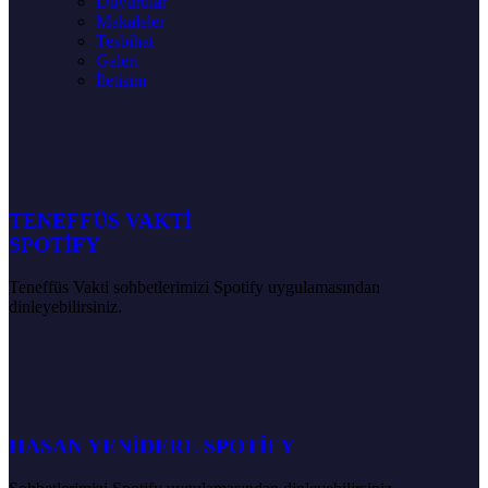
Duyurular
Makaleler
Tesbihat
Galeri
İletişim
TENEFFÜS VAKTİ
SPOTİFY
Teneffüs Vakti sohbetlerimizi Spotify uygulamasından
dinleyebilirsiniz.
HASAN YENİDERE SPOTİFY