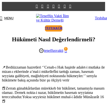
Tesbiha
MENU
TEFEKKÜR
Hükümeti Nasıl Değerlendirmeli?
0
teneffusvakti
📌Bediüzzaman hazretleri ‘’Cenab-ı Hak haşirde adalet-i mutlaka ile
mizan-ı ekberinde a’mal-i mükellefîni tarttığı zaman, hasenatı
seyyiata galibiyeti, mağlubiyeti noktasında hükmeyler.‘’ sırrıyla
hükümete bakış açısında bize şu ölçüyü verir
📕Zerratı günahkârlardan mürekkeb bir hükûmet, tamamıyla masum
olamaz. Demek nokta-i nazar, hükûmetin hasenatı seyyiatına
tereccuhudur.Yoksa seyyiesiz hükûmet muhal-i âdidir Münâzarât 16
📕