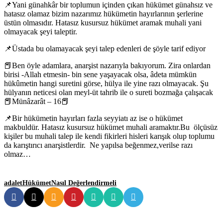
📌Yani günahkâr bir toplumun içinden çıkan hükümet günahsız ve
hatasız olamaz bizim nazarımız hükümetin hayırlarının şerlerine
üstün olmasıdır. Hatasız kusursuz hükümet aramak muhali yani
olmayacak şeyi taleptir.
📌Üstada bu olamayacak şeyi talep edenleri de şöyle tarif ediyor
📕Ben öyle adamlara, anarşist nazarıyla bakıyorum. Zira onlardan
birisi -Allah etmesin- bin sene yaşayacak olsa, âdeta mümkün
hükûmetin hangi suretini görse, hülya ile yine razı olmayacak. Şu
hülyanın neticesi olan meyl-üt tahrib ile o sureti bozmağa çalışacak
📕Münâzarât – 16📕
📌Bir hükümetin hayırları fazla seyyiatı az ise o hükümet
makbuldür. Hatasız kusursuz hükümet muhali aramaktır.Bu ölçüsüz
kişiler bu muhali talep ile kendi fikirleri hisleri karışık olup toplumu
da karıştırıcı anarşistlerdir. Ne yapılsa beğenmez,verilse razı
olmaz…
adalet
Hükümet
Nasıl Değerlendirmeli