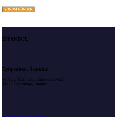
İSTANBUL
Eyüpsultan / İstanbul
Topçular Mah. Demirkapı Cad. No:2
34055 Eyüpsultan, İstanbul