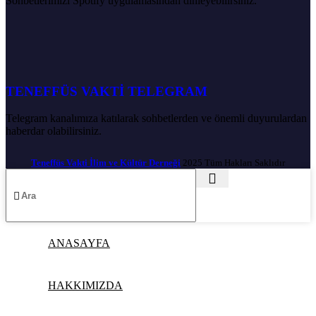
Sohbetlerimizi Spotify uygulamasından dinleyebilirsiniz.
TENEFFÜS VAKTİ TELEGRAM
Telegram kanalımıza katılarak sohbetlerden ve önemli duyurulardan
haberdar olabilirsiniz.
Teneffüs Vakti İlim ve Kültür Derneği
2025 Tüm Hakları Saklıdır
ANASAYFA
HAKKIMIZDA