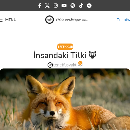
Tesbih
MENU
TEFEKKÜR
İnsandaki Tilki 🦊
0
teneffusvakti