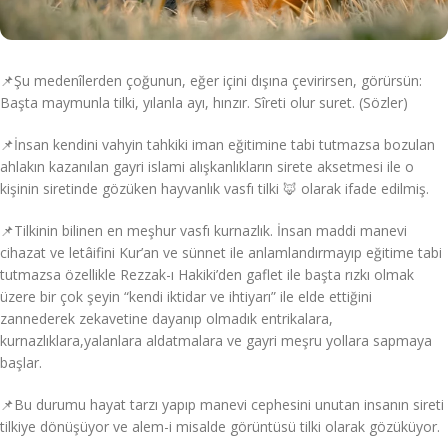
📌Şu medenîlerden çoğunun, eğer içini dışına çevirirsen, görürsün:
Başta maymunla tilki, yılanla ayı, hınzır. Sîreti olur suret. (Sözler)
📌İnsan kendini vahyin tahkiki iman eğitimine tabi tutmazsa bozulan
ahlakın kazanılan gayri islami alışkanlıkların sirete aksetmesi ile o
kişinin siretinde gözüken hayvanlık vasfı tilki 🦊 olarak ifade edilmiş.
📌Tilkinin bilinen en meşhur vasfı kurnazlık. İnsan maddi manevi
cihazat ve letâifini Kur’an ve sünnet ile anlamlandırmayıp eğitime tabi
tutmazsa özellikle Rezzak-ı Hakiki’den gaflet ile başta rızkı olmak
üzere bir çok şeyin “kendi iktidar ve ihtiyarı” ile elde ettiğini
zannederek zekavetine dayanıp olmadık entrikalara,
kurnazlıklara,yalanlara aldatmalara ve gayri meşru yollara sapmaya
başlar.
📌Bu durumu hayat tarzı yapıp manevi cephesini unutan insanın sireti
tilkiye dönüşüyor ve alem-i misalde görüntüsü tilki olarak gözüküyor.