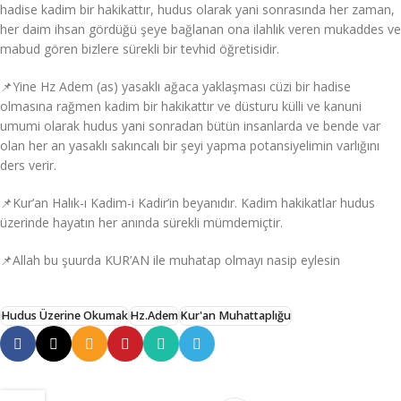
hadise kadim bir hakikattır, hudus olarak yani sonrasında her zaman,
her daim ihsan gördüğü şeye bağlanan ona ilahlık veren mukaddes ve
mabud gören bizlere sürekli bir tevhid öğretisidir.
📌Yine Hz Adem (as) yasaklı ağaca yaklaşması cüzi bir hadise
olmasına rağmen kadim bir hakikattır ve düsturu külli ve kanuni
umumi olarak hudus yani sonradan bütün insanlarda ve bende var
olan her an yasaklı sakıncalı bir şeyi yapma potansiyelimin varlığını
ders verir.
📌Kur’an Halık-ı Kadim-i Kadir’in beyanıdır. Kadim hakikatlar hudus
üzerinde hayatın her anında sürekli mümdemiçtir.
📌Allah bu şuurda KUR’AN ile muhatap olmayı nasip eylesin
Hudus Üzerine Okumak
Hz.Adem
Kur'an Muhattaplığu