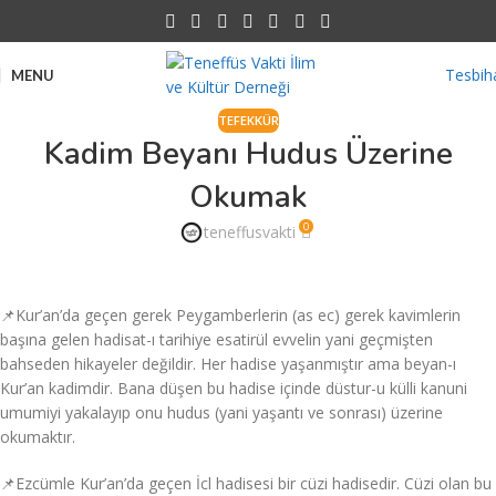
Tesbih
MENU
TEFEKKÜR
Kadim Beyanı Hudus Üzerine
Okumak
0
teneffusvakti
📌Kur’an’da geçen gerek Peygamberlerin (as ec) gerek kavimlerin
başına gelen hadisat-ı tarihiye esatirül evvelin yani geçmişten
bahseden hikayeler değildir. Her hadise yaşanmıştır ama beyan-ı
Kur’an kadimdir. Bana düşen bu hadise içinde düstur-u külli kanuni
umumiyi yakalayıp onu hudus (yani yaşantı ve sonrası) üzerine
okumaktır.
📌Ezcümle Kur’an’da geçen İcl hadisesi bir cüzi hadisedir. Cüzi olan bu