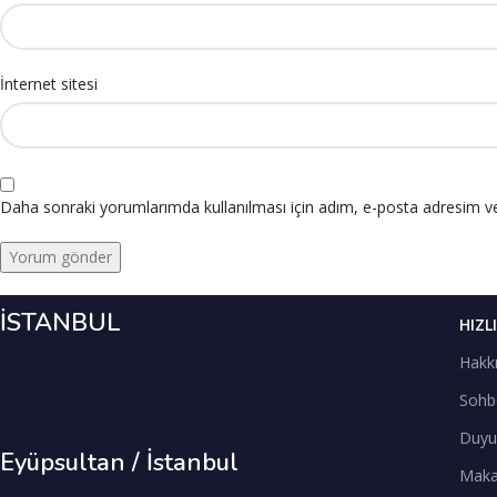
İnternet sitesi
Daha sonraki yorumlarımda kullanılması için adım, e-posta adresim ve 
İSTANBUL
HIZL
Hakk
Sohb
Duyu
Eyüpsultan / İstanbul
Maka