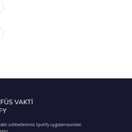
FÜS VAKTİ
FY
akti sohbetlerimizi Spotify uygulamasından
siniz.