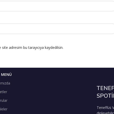
site adresim bu tarayıcıya kaydedilsin.
I MENÜ
ımızda
TENEF
etler
SPOTİ
rular
Teneffüs V
leler
dinleyebilir