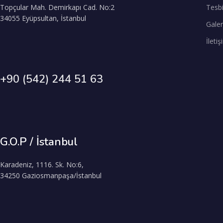
Topçular Mah. Demirkapı Cad. No:2
Tesb
34055 Eyüpsultan, İstanbul
Galer
İleti
+90 (542) 244 51 63
G.O.P / İstanbul
Karadeniz, 1116. Sk. No:6,
34250 Gaziosmanpaşa/İstanbul