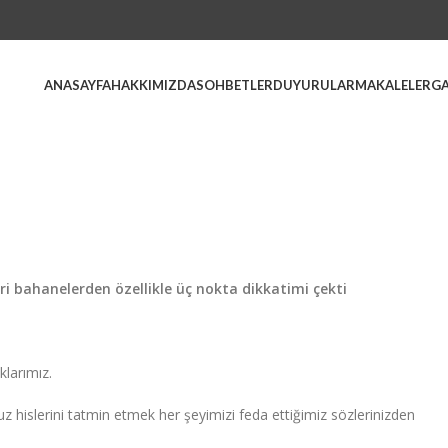
ANASAYFA
HAKKIMIZDA
SOHBETLER
DUYURULAR
MAKALELER
GA
ri bahanelerden özellikle üç nokta dikkatimi çekti
klarımız.
islerini tatmin etmek her şeyimizi feda ettiğimiz sözlerinizden