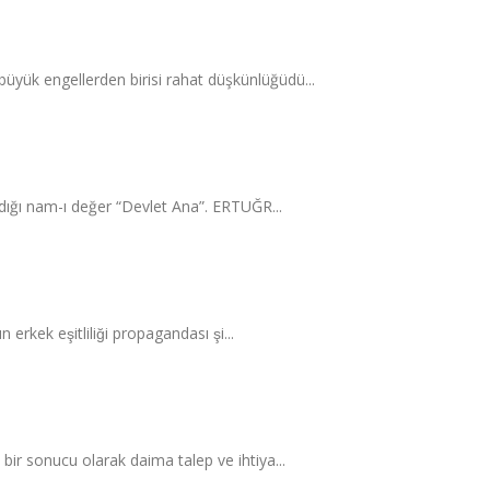
üyük engellerden birisi rahat düşkünlüğüdü...
ladığı nam-ı değer “Devlet Ana”. ERTUĞR...
rkek eşitliliği propagandası şi...
bir sonucu olarak daima talep ve ihtiya...