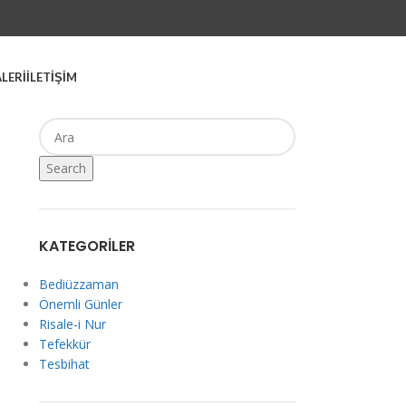
LERİ
İLETİŞİM
Search
KATEGORILER
Bediüzzaman
Önemli Günler
Risale-i Nur
Tefekkür
Tesbihat