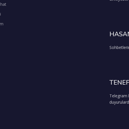
ihat
i
şim
HASAN
Sohbetleri
TENEF
Telegram k
duyurulard