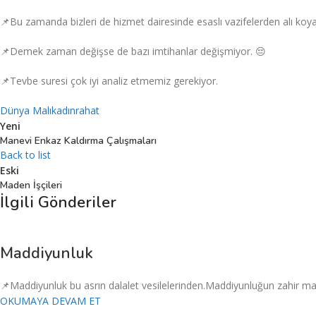
📌Bu zamanda bizleri de hizmet dairesinde esaslı vazifelerden alı koy
📌Demek zaman değişse de bazı imtihanlar değişmiyor. 😔
📌Tevbe suresi çok iyi analiz etmemiz gerekiyor.
Dünya Malı
kadın
rahat
Yeni
Manevi Enkaz Kaldırma Çalışmaları
Back to list
Eski
Maden İşçileri
İlgili Gönderiler
Maddiyunluk
📌Maddiyunluk bu asrın dalalet vesilelerinden.Maddiyunluğun zahir man
OKUMAYA DEVAM ET