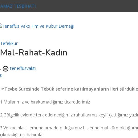
AMAZ TESBİHATI
Tefekkür
Mal-Rahat-Kadın
.
teneffusvakti
0
📌
Tevbe Suresinde Tebük seferine katılmayanların ileri sürdükle
1.Mallarımız ve bırakamadığımız ticaretlerimiz
2.Gölgelik evlerde terk edemediğimiz rahatlarımız keyif çattığımız yazlı
3.Ve kadınlar… emrine amade olduğumuz hislerine mahkûm olduğumuz h
çıkmadığımız hanımlar