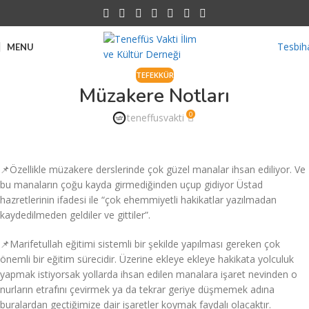
Tesbih
MENU
TEFEKKÜR
Müzakere Notları
0
teneffusvakti
📌Özellikle müzakere derslerinde çok güzel manalar ihsan ediliyor. Ve
bu manaların çoğu kayda girmediğinden uçup gidiyor Üstad
hazretlerinin ifadesi ile “çok ehemmiyetli hakikatlar yazılmadan
kaydedilmeden geldiler ve gittiler”.
📌Marifetullah eğitimi sistemli bir şekilde yapılması gereken çok
önemli bir eğitim sürecidir. Üzerine ekleye ekleye hakikata yolculuk
yapmak istiyorsak yollarda ihsan edilen manalara işaret nevinden o
nurların etrafını çevirmek ya da tekrar geriye düşmemek adına
buralardan geçtiğimize dair işaretler koymak faydalı olacaktır.