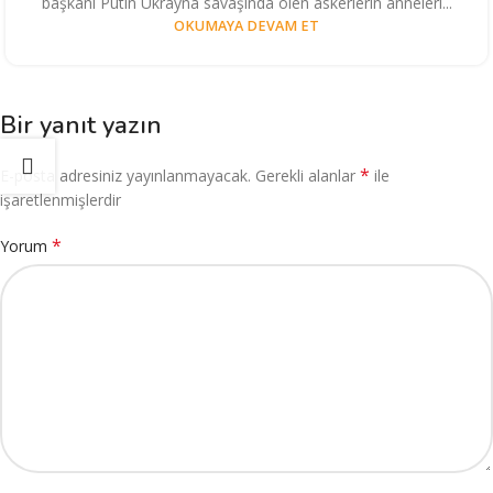
başkanı Putin Ukrayna savaşında ölen askerlerin anneleri...
OKUMAYA DEVAM ET
Bir yanıt yazın
*
E-posta adresiniz yayınlanmayacak.
Gerekli alanlar
ile
işaretlenmişlerdir
*
Yorum