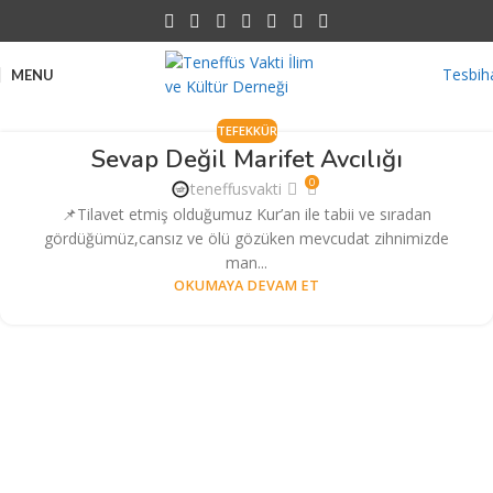
Tesbih
MENU
TEFEKKÜR
Sevap Değil Marifet Avcılığı
0
teneffusvakti
📌Tilavet etmiş olduğumuz Kur’an ile tabii ve sıradan
gördüğümüz,cansız ve ölü gözüken mevcudat zihnimizde
man...
OKUMAYA DEVAM ET