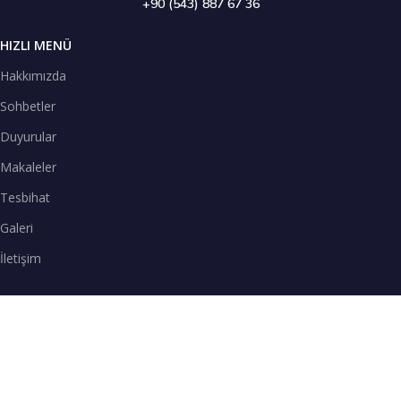
+90 (543) 887 67 36
HIZLI MENÜ
Hakkımızda
Sohbetler
Duyurular
Makaleler
Tesbihat
Galeri
İletişim
TENEFFÜS VAKTİ
SPOTİFY
Teneffüs Vakti sohbetlerimizi Spotify uygulamasından dinleyebilirsiniz.